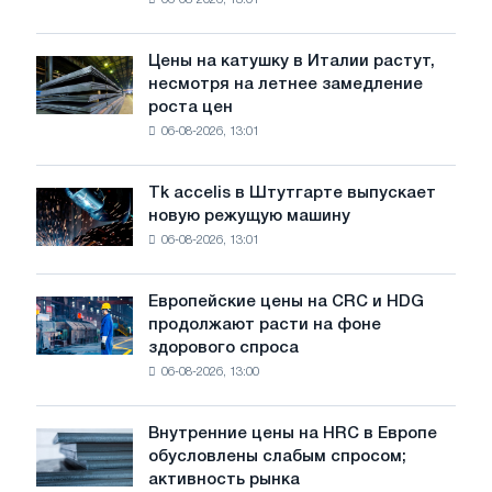
06-08-2026, 13:01
акцию,
посвящённую
подвигу
Цены на катушку в Италии растут,
Цены
советской
несмотря на летнее замедление
на
авиации
роста цен
катушку
в
06-08-2026, 13:01
в
годы
Италии
Великой
растут,
Отечественной
Tk accelis в Штутгарте выпускает
Tk
несмотря
войны
новую режущую машину
accelis
на
06-08-2026, 13:01
в
летнее
Штутгарте
замедление
выпускает
роста
Европейские цены на CRC и HDG
Европейские
новую
цен
продолжают расти на фоне
цены
режущую
здорового спроса
на
машину
06-08-2026, 13:00
CRC
и
HDG
Внутренние цены на HRC в Европе
Внутренние
продолжают
обусловлены слабым спросом;
цены
расти
активность рынка
на