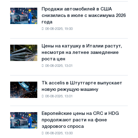
только
ЭДП:
Продажи автомобилей в США
Продажи
PwC
снизились в июле с максимума 2026
автомобилей
года
в
06-08-2026, 19:00
США
снизились
в
Цены на катушку в Италии растут,
Цены
июле
несмотря на летнее замедление
на
с
роста цен
катушку
максимума
06-08-2026, 13:01
в
2026
Италии
года
растут,
Tk accelis в Штутгарте выпускает
Tk
несмотря
новую режущую машину
accelis
на
06-08-2026, 13:01
в
летнее
Штутгарте
замедление
выпускает
роста
Европейские цены на CRC и HDG
Европейские
новую
цен
продолжают расти на фоне
цены
режущую
здорового спроса
на
машину
06-08-2026, 13:00
CRC