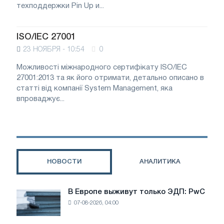
техподдержки Pin Up и...
ISO/IEC 27001
23 НОЯБРЯ - 10:54
0
Можливості міжнародного сертифікату ISO/IEC
27001:2013 та як його отримати, детально описано в
статті від компанії System Management, яка
впроваджує...
НОВОСТИ
АНАЛИТИКА
В Европе выживут только ЭДП: PwC
В
07-08-2026, 04:00
Европе
выживут