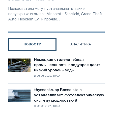
Пользователи могут устанавливать такие
популярные игры как Minecraft, Starfield, Grand Theft
Auto, Resident Evil и прочие....
НОВОСТИ
АНАЛИТИКА
Немецкая сталелитейная
Немецкая
промышленность предупреждает:
сталелитейная
низкий уровень воды
промышленность
08-08-2026, 10:00
предупреждает:
низкий
уровень
thyssenkrupp Rasselstein
thyssenkrupp
воды
устанавливает фотоэлектрическую
Rasselstein
угрожает
систему мощностью 8
устанавливает
безопасности
08-08-2026, 10:00
фотоэлектрическую
поставок
систему