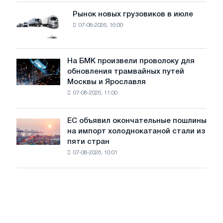
мощностью
Рынок новых грузовиков в июле
Рынок
8
07-08-2026, 16:00
новых
МВт
грузовиков
для
в
достижения
июле
На БМК произвели проволоку для
целей
На
обновления трамвайных путей
обезуглероживания
БМК
Москвы и Ярославля
произвели
07-08-2026, 11:00
проволоку
для
обновления
ЕС объявил окончательные пошлины
ЕС
трамвайных
на импорт холоднокатаной стали из
объявил
путей
пяти стран
окончательные
Москвы
07-08-2026, 10:01
пошлины
и
на
Ярославля
импорт
холоднокатаной
стали
из
пяти