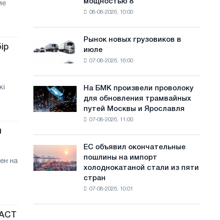
мощностью 8
ие
фотоэлектрическую
с
08-08-2026, 10:00
систему
а
мощностью
8
й
Рынок новых грузовиков в
Рынок
МВт
ір
июле
новых
т
для
07-08-2026, 16:00
грузовиков
достижения
а
в
целей
июле
обезуглероживания
кі
На БМК произвели проволоку
На
для обновления трамвайных
БМК
путей Москвы и Ярославля
произвели
07-08-2026, 11:00
проволоку
и
для
обновления
ЕС объявил окончательные
ЕС
трамвайных
пошлины на импорт
объявил
ен на
путей
холоднокатаной стали из пяти
окончательные
Москвы
стран
пошлины
и
07-08-2026, 10:01
на
Ярославля
импорт
холоднокатаной
ЛАСТ