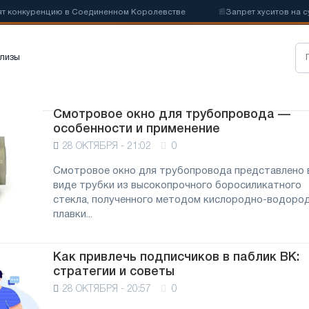
 конкуренцию в Соединенном Королевстве
📰
Запрет хуситов на суд
лизы
Смотровое окно для трубопровода —
особенности и применение
28 ОКТЯБРЯ - 21:02
0
Смотровое окно для трубопровода представлено 
виде трубки из высокопрочного боросиликатного
стекла, полученного методом кислородно-водоро
плавки...
Как привлечь подписчиков в паблик ВК:
стратегии и советы
28 ОКТЯБРЯ - 20:57
0