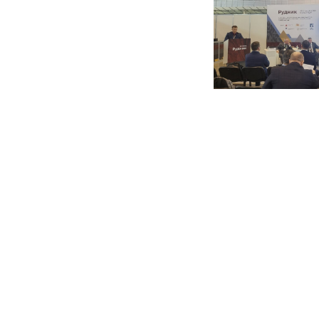
безопасности:
Группа
ЭВОБЛАСТ
на
выставке
«Рудник.
Урал-2024»