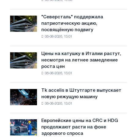
06-08-2026, 19:00
США
снизились
в
"Северсталь" поддержала
"Северсталь"
июле
патриотическую акцию,
поддержала
с
посвящённую подвигу
патриотическую
максимума
06-08-2026, 13:01
акцию,
2026
посвящённую
года
подвигу
Цены на катушку в Италии растут,
Цены
советской
несмотря на летнее замедление
на
авиации
роста цен
катушку
в
06-08-2026, 13:01
в
годы
Италии
Великой
растут,
Отечественной
Tk accelis в Штутгарте выпускает
Tk
несмотря
войны
новую режущую машину
accelis
на
06-08-2026, 13:01
в
летнее
Штутгарте
замедление
выпускает
роста
Европейские цены на CRC и HDG
Европейские
новую
цен
продолжают расти на фоне
цены
режущую
здорового спроса
на