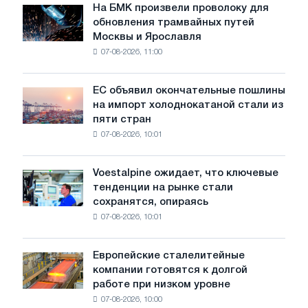
На БМК произвели проволоку для
На
обновления трамвайных путей
БМК
Москвы и Ярославля
произвели
07-08-2026, 11:00
проволоку
для
обновления
ЕС объявил окончательные пошлины
ЕС
трамвайных
на импорт холоднокатаной стали из
объявил
путей
пяти стран
окончательные
Москвы
07-08-2026, 10:01
пошлины
и
на
Ярославля
импорт
Voestalpine ожидает, что ключевые
Voestalpine
холоднокатаной
тенденции на рынке стали
ожидает,
стали
сохранятся, опираясь
что
из
07-08-2026, 10:01
ключевые
пяти
тенденции
стран
на
Европейские сталелитейные
Европейские
рынке
компании готовятся к долгой
сталелитейные
стали
работе при низком уровне
компании
сохранятся,
07-08-2026, 10:00
готовятся
опираясь