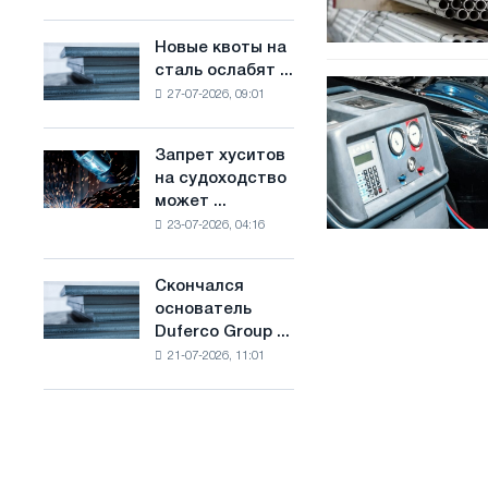
Брюсселе
основе
совмещает
водорода
Новые квоты на
Новые
отраслевые
во
сталь ослабят ...
квоты
ограничения
Коли
Франции
27-07-2026, 09:01
на
с
потрібна
сталь
амбициями
промивка
ослабят
по
Запрет хуситов
радіатора
Запрет
конкуренцию
борьбе
на судоходство
пічки
хуситов
в
с
может ...
на
Соединенном
изменением
23-07-2026, 04:16
судоходство
Королевстве
климата
может
нарушить
Скончался
Скончался
импорт
основатель
основатель
Саудовской
Duferco Group ...
Duferco
стали
21-07-2026, 11:01
Group
Бруно
Больфо