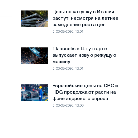
посвящённую
с
года
подвигу
Цены на катушку в Италии
Цены
а
советской
растут, несмотря на летнее
на
авиации
й
замедление роста цен
катушку
в
06-08-2026, 13:01
в
т
годы
Италии
Великой
а
растут,
Отечественной
Tk accelis в Штутгарте
Tk
несмотря
войны
выпускает новую режущую
accelis
на
машину
в
летнее
06-08-2026, 13:01
Штутгарте
замедление
выпускает
роста
новую
цен
Европейские цены на CRC и
Европейские
режущую
HDG продолжают расти на
цены
машину
фоне здорового спроса
на
06-08-2026, 13:00
CRC
и
HDG
продолжают
расти