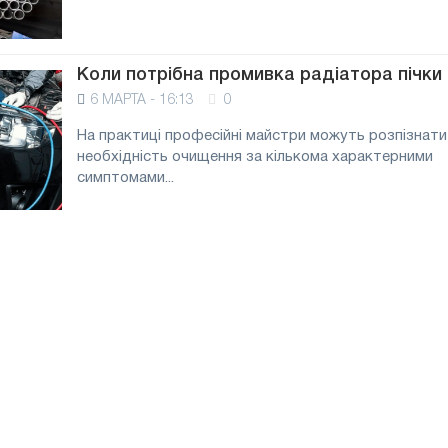
Коли потрібна промивка радіатора пічки
6 МАРТА - 16:13
0
На практиці професійні майстри можуть розпізнати
необхідність очищення за кількома характерними
симптомами...