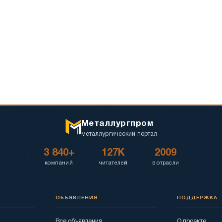
Металлургпром
металлургический портал
3 840+
127K
2009
компаний
читателей
в отрасли
ОБЪЯВЛЕНИЯ
ПОДДЕРЖКА
Все объявления
О проекте