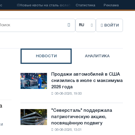
📰
Новые квоты на сталь ослабят конкуренцию в Соединенном Коро
Статистика
Реклама
ВОЙТИ
В
ы
б
НОВОСТИ
АНАЛИТИКА
р
а
Продажи автомобилей в США
Продажи
т
снизились в июле с максимума
автомобилей
2026 года
в
ь
06-08-2026, 19:00
США
я
снизились
а
в
з
"Северсталь" поддержала
"Северсталь"
июле
патриотическую акцию,
поддержала
ы
с
посвящённую подвигу
 и
патриотическую
максимума
к
06-08-2026, 13:01
акцию,
2026