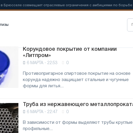
Брюсселе совмещает отраслевые ограничения с амбициями по борьбе с
лизы
Корундовое покрытие от компании
«Литпром»
6 МАРТА - 22:53
0
Противопригарное спиртовое покрытие на основе
корунда надежно защищает стальные и чугунные
формы для литья....
Труба из нержавеющего металлопрокат
6 МАРТА - 22:47
0
В зависимости от формы выделяют трубы круглые
профильные....