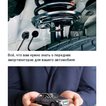
Всё,
Всё, что вам нужно знать о передних
что
амортизаторах для вашего автомобиля
вам
нужно
знать
о
передних
амортизаторах
для
вашего
автомобиля