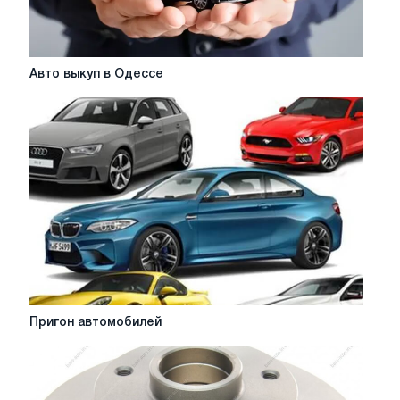
Авто
Авто выкуп в Одессе
выкуп
в
Одессе
Пригон
Пригон автомобилей
автомобилей