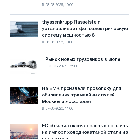
08-08-2026, 10:00
предупреждает:
низкий
уровень
thyssenkrupp Rasselstein
thyssenkrupp
воды
устанавливает фотоэлектрическую
Rasselstein
угрожает
систему мощностью 8
устанавливает
безопасности
08-08-2026, 10:00
фотоэлектрическую
поставок
систему
мощностью
Рынок новых грузовиков в июле
Рынок
8
07-08-2026, 16:00
новых
МВт
грузовиков
для
в
достижения
июле
На БМК произвели проволоку для
целей
На
обновления трамвайных путей
обезуглероживания
БМК
Москвы и Ярославля
произвели
07-08-2026, 11:00
проволоку
для
обновления
ЕС объявил окончательные пошлины
ЕС
трамвайных
на импорт холоднокатаной стали из
объявил
путей
пяти стран