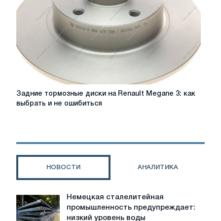
Задние
Задние тормозные диски на Renault Megane 3: как
тормозные
выбрать и не ошибиться
диски
на
Renault
Megane
3:
как
НОВОСТИ
АНАЛИТИКА
выбрать
и
не
Немецкая сталелитейная
Немецкая
ошибиться
промышленность предупреждает:
сталелитейная
низкий уровень воды
промышленность