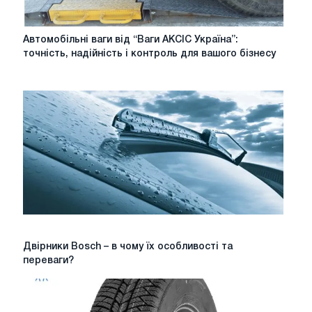
Автомобільні
Автомобільні ваги від “Ваги АКСІС Україна”:
ваги
точність, надійність і контроль для вашого бізнесу
від
“Ваги
АКСІС
Україна”:
точність,
надійність
і
контроль
для
вашого
бізнесу
Двірники
Двірники Bosch – в чому їх особливості та
Bosch
переваги?
–
в
чому