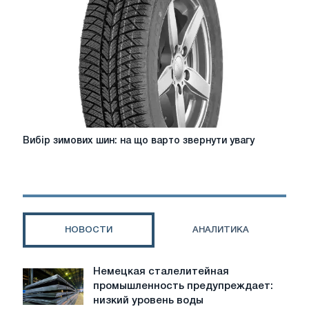
їх
особливості
та
переваги?
Вибір
Вибір зимових шин: на що варто звернути увагу
зимових
шин:
на
що
варто
звернути
НОВОСТИ
АНАЛИТИКА
увагу
Немецкая сталелитейная
Немецкая
промышленность предупреждает:
сталелитейная
низкий уровень воды
промышленность