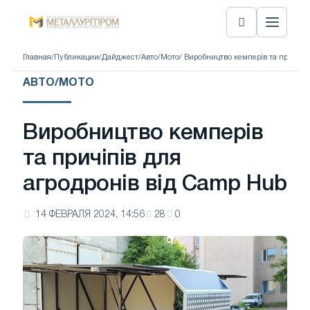
Главная
/
Публикации
/
Дайджест
/
Авто/Мото
/ Виробництво кемперів та причіпі
АВТО/МОТО
Виробництво кемперів
та причіпів для
агродронів від Camp Hub
14 ФЕВРАЛЯ 2024, 14:56
28
0