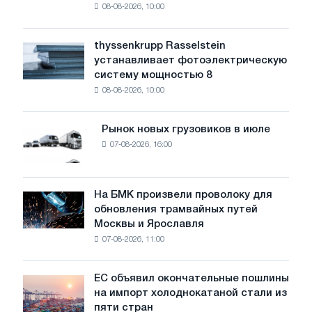
08-08-2026, 10:00
предупреждает:
низкий
уровень
thyssenkrupp Rasselstein
thyssenkrupp
воды
устанавливает фотоэлектрическую
Rasselstein
угрожает
систему мощностью 8
устанавливает
безопасности
08-08-2026, 10:00
фотоэлектрическую
поставок
систему
мощностью
Рынок новых грузовиков в июле
Рынок
8
07-08-2026, 16:00
новых
МВт
грузовиков
для
в
достижения
июле
На БМК произвели проволоку для
целей
На
обновления трамвайных путей
обезуглероживания
БМК
Москвы и Ярославля
произвели
07-08-2026, 11:00
проволоку
для
обновления
ЕС объявил окончательные пошлины
ЕС
трамвайных
на импорт холоднокатаной стали из
объявил
путей
пяти стран
окончательные