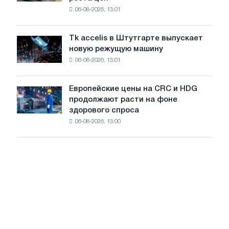
катушку
максимума
06-08-2026, 13:01
в
2026
Италии
года
растут,
Tk accelis в Штутгарте выпускает
Tk
несмотря
новую режущую машину
accelis
на
06-08-2026, 13:01
в
летнее
Штутгарте
замедление
выпускает
роста
Европейские цены на CRC и HDG
Европейские
новую
цен
продолжают расти на фоне
цены
режущую
здорового спроса
на
машину
06-08-2026, 13:00
CRC
и
HDG
продолжают
расти
на
фоне
здорового
спроса