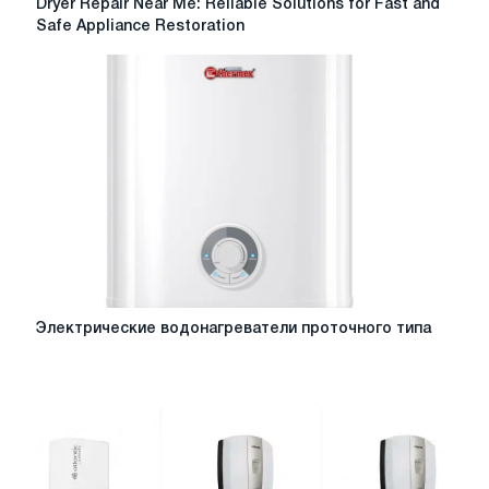
Dryer Repair Near Me: Reliable Solutions for Fast and
Repair
Safe Appliance Restoration
Near
Me:
Reliable
Solutions
for
Fast
and
Safe
Appliance
Restoration
Электрические
Электрические водонагреватели проточного типа
водонагреватели
проточного
типа