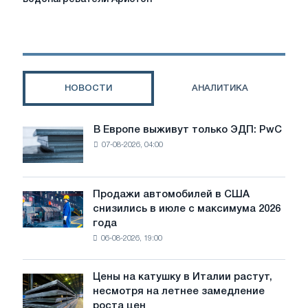
накопительные
электрические
водонагреватели
Аристон
НОВОСТИ
АНАЛИТИКА
В Европе выживут только ЭДП: PwC
В
07-08-2026, 04:00
Европе
выживут
только
ЭДП:
Продажи автомобилей в США
Продажи
PwC
снизились в июле с максимума 2026
автомобилей
года
в
06-08-2026, 19:00
США
снизились
в
Цены на катушку в Италии растут,
Цены
июле
несмотря на летнее замедление
на
с
роста цен