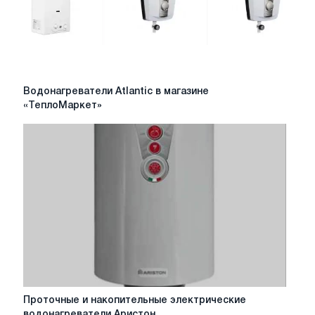
Водонагреватели
Водонагреватели Atlantic в магазине
Atlantic
«ТеплоМаркет»
в
магазине
«ТеплоМаркет»
Проточные
Проточные и накопительные электрические
и
водонагреватели Аристон