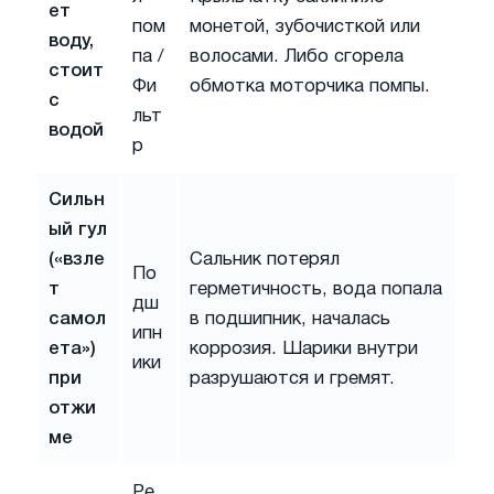
ет
пом
монетой, зубочисткой или
воду,
па /
волосами. Либо сгорела
стоит
Фи
обмотка моторчика помпы.
с
льт
водой
р
Сильн
ый гул
(«взле
Сальник потерял
По
т
герметичность, вода попала
дш
самол
в подшипник, началась
ипн
ета»)
коррозия. Шарики внутри
ики
при
разрушаются и гремят.
отжи
ме
Ре