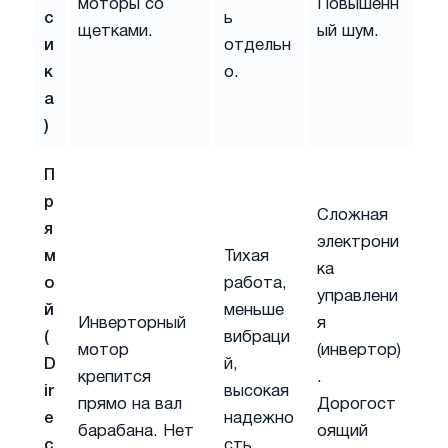
моторы со
Повышенн
с
ь
щетками.
ый шум.
и
отдельн
к
о.
а
)
П
р
Сложная
я
электрони
м
Тихая
ка
о
работа,
управлени
й
меньше
Инверторный
я
(
вибраци
мотор
(инвертор)
D
й,
крепится
.
ir
высокая
прямо на вал
Дорогост
e
надежно
барабана. Нет
оящий
c
сть