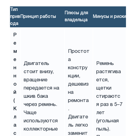
Тип
Плюсы для
прив
Принцип работы
Минусы и риски
владельца
ода
Р
е
м
Простот
е
а
Двигатель
Ремень
н
констру
стоит внизу,
растягива
н
кции,
вращение
ется,
о
дешевиз
передается на
щетки
й
на
шкив бака
стираютс
(
ремонта
через ремень.
я раз в 5–7
К
.
Чаще
лет
л
Двигате
используются
(угольная
а
ль легко
коллекторные
пыль).
с
заменит