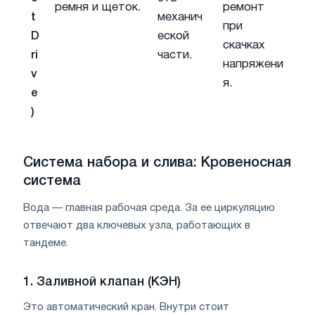
ремня и щеток.
ремонт
t
механич
при
D
еской
скачках
ri
части.
напряжени
v
я.
e
)
Система набора и слива: Кровеносная
система
Вода — главная рабочая среда. За ее циркуляцию
отвечают два ключевых узла, работающих в
тандеме.
1. Заливной клапан (КЭН)
Это автоматический кран. Внутри стоит