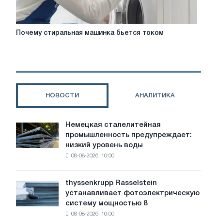
Почему
Почему стиральная машинка бьется током
стиральная
машинка
бьется
током
НОВОСТИ
АНАЛИТИКА
Немецкая сталелитейная
Немецкая
промышленность предупреждает:
сталелитейная
низкий уровень воды
промышленность
08-08-2026, 10:00
предупреждает:
низкий
уровень
thyssenkrupp Rasselstein
thyssenkrupp
воды
устанавливает фотоэлектрическую
Rasselstein
угрожает
систему мощностью 8
устанавливает
безопасности
08-08-2026, 10:00
фотоэлектрическую