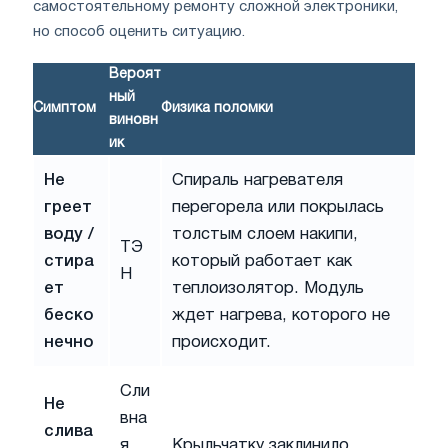
самостоятельному ремонту сложной электроники,
но способ оценить ситуацию.
Вероят
ный
Симптом
Физика поломки
виновн
ик
Не
Спираль нагревателя
греет
перегорела или покрылась
воду /
толстым слоем накипи,
ТЭ
стира
который работает как
Н
ет
теплоизолятор. Модуль
беско
ждет нагрева, которого не
нечно
происходит.
Сли
Не
вна
слива
я
Крыльчатку заклинило