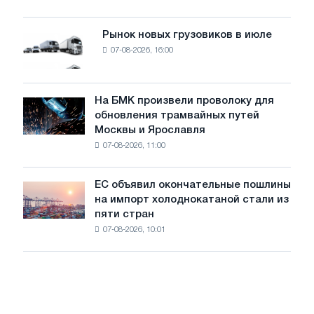
поставок
систему
мощностью
Рынок новых грузовиков в июле
Рынок
8
07-08-2026, 16:00
новых
МВт
грузовиков
для
в
достижения
июле
На БМК произвели проволоку для
целей
На
обновления трамвайных путей
обезуглероживания
БМК
Москвы и Ярославля
произвели
07-08-2026, 11:00
проволоку
для
обновления
ЕС объявил окончательные пошлины
ЕС
трамвайных
на импорт холоднокатаной стали из
объявил
путей
пяти стран
окончательные
Москвы
07-08-2026, 10:01
пошлины
и
на
Ярославля
импорт
холоднокатаной
стали
из