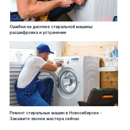
Ошибки
Ошибки на дисплее стиральной машины:
на
расшифровка и устранение
дисплее
стиральной
машины:
расшифровка
и
устранение
Ремонт
Ремонт стиральных машин в Новосибирске -
стиральных
Закажите звонок мастера сейчас
машин
в