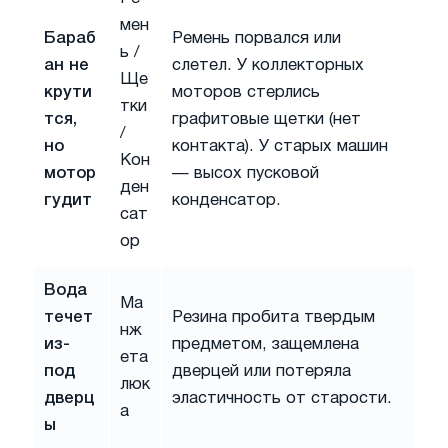
мен
Бараб
Ремень порвался или
ь /
ан не
слетел. У коллекторных
Ще
крути
моторов стерлись
тки
тся,
графитовые щетки (нет
/
но
контакта). У старых машин
Кон
мотор
— высох пусковой
ден
гудит
конденсатор.
сат
ор
Вода
Ма
течет
Резина пробита твердым
нж
из-
предметом, защемлена
ета
под
дверцей или потеряла
люк
дверц
эластичность от старости.
а
ы