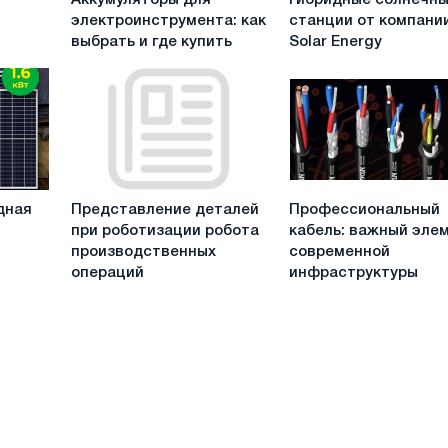
Аккумуляторы для
Гибридные солнечн
для
солнечные
электроинструмента: как
станции от компани
электроинструмента:
станции
выбрать и где купить
Solar Energy
как
от
выбрать
компании
и
Solar
где
Energy
купить
Представление
Профессиональный
дная
Представление деталей
Профессиональный
деталей
кабель:
при роботизации робота
кабель: важный эле
при
важный
производственных
современной
роботизации
элемент
операций
инфраструктуры
робота
современной
производственных
инфраструктуры
операций