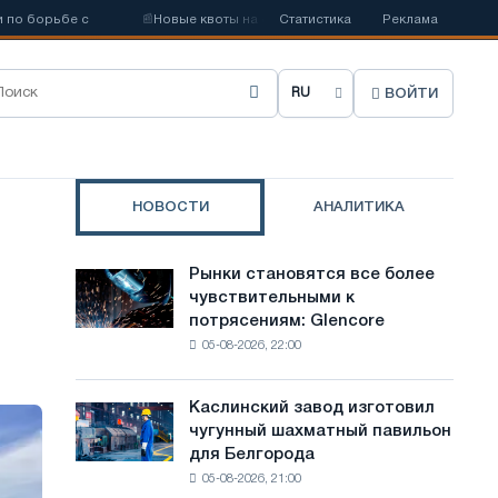
рьбе с
📰
Новые квоты на сталь ослабят конкуренцию в Соединенн
Статистика
Реклама
ВОЙТИ
В
ы
б
НОВОСТИ
АНАЛИТИКА
р
а
Рынки становятся все более
Рынки
т
чувствительными к
становятся
потрясениям: Glencore
все
ь
05-08-2026, 22:00
более
я
чувствительными
к
з
Каслинский завод изготовил
Каслинский
потрясениям:
чугунный шахматный павильон
завод
ы
Glencore
для Белгорода
изготовил
к
05-08-2026, 21:00
чугунный