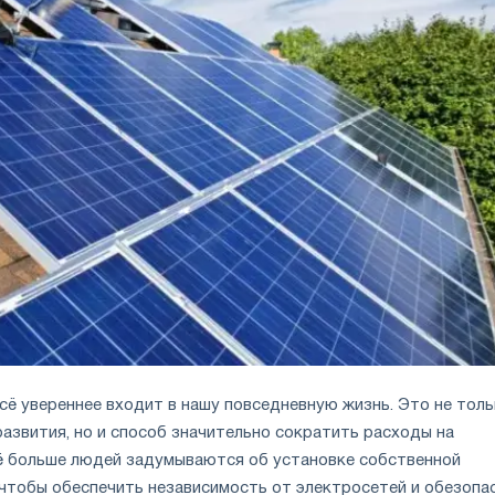
сё увереннее входит в нашу повседневную жизнь. Это не тол
азвития, но и способ значительно сократить расходы на
ё больше людей задумываются об установке собственной
 чтобы обеспечить независимость от электросетей и обезопа