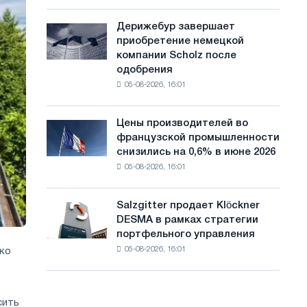
шахматный
с
павильон
Дерижебур завершает
Дерижебур
а
для
приобретение немецкой
завершает
Белгорода
й
компании Scholz после
приобретение
одобрения
немецкой
т
05-08-2026, 16:01
компании
а
Scholz
после
Цены производителей во
Цены
одобрения
французской промышленности
производителей
Европейской
снизились на 0,6% в июне 2026
во
комиссии
05-08-2026, 16:01
французской
промышленности
снизились
Salzgitter продает Klöckner
Salzgitter
на
DESMA в рамках стратегии
продает
0,6%
портфельного управления
Klöckner
в
05-08-2026, 16:01
ько
DESMA
июне
в
2026
рамках
года
стратегии
по
сить