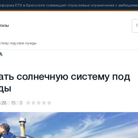
 ETS в Брюсселе совмещает отраслевые ограничения с амбициями по бо
лизы
истему под свои нужды
А
ать солнечную систему под
ды
:28
15
0