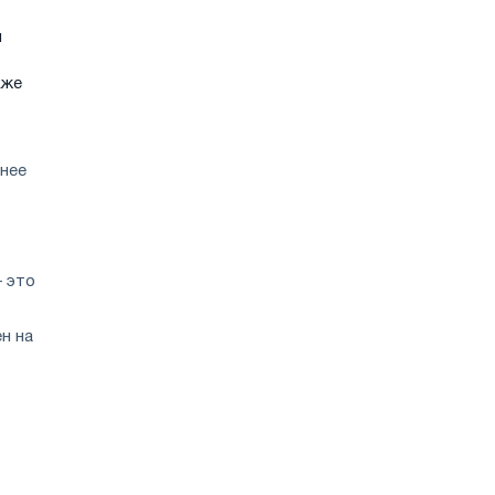
й
кже
внее
— это
н на