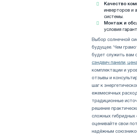
Качество ком
инверторов и 
системы.
Монтаж и обс
условия гарант
Выбор солнечной си
будущее. Чем грамо
будет служить вам с
сэндвич панели, цен
комплектации и уро
отзывы и консульти
шаг к энергетическ
ежемесячных расход
традиционные источ
решение практическ
сложных гибридных 
оценивайте свои по
надёжным союзником