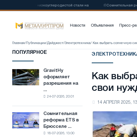
производству низкоуглеродистой стали на
📰
Сомнительная реформа
Новости
Объявления
Пресс-ре
Главная
/
Публикации
/
Дайджест
/
Электротехника
/ Как выбрать солнечную с
ПОПУЛЯРНОЕ
ЭЛЕКТРОТЕХНИК
GravitHy
GravitHy
Как выбр
оформляет
оформляет
разрешения на
разрешения
свои нуж
...
на
24-07-2026, 20:01
строительство
14 АПРЕЛЯ 2025, 13
завода
по
Сомнительная
Сомнительная
производству
реформа ETS в
реформа
низкоуглеродистой
Брюсселе ...
ETS
стали
18-07-2026, 13:00
в
на