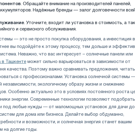
понентов
. Обращайте внимание на производителей панелей,
аккумуляторов. Надёжные бренды — залог долговечности все
луживание
. Уточните, входит ли установка в стоимость, а та
ийного и сервисного обслуживания.
стемы — это не просто покупка оборудования, а инвестиция в
тнее вы подойдёте к этому процессу, тем дольше и эффекти
истема. Неважно, что вас интересует – солнечные панели или
а в Ташкенте
может сильно варьироваться в зависимости от
вня качества. Поэтому важно сравнивать предложения, читать
роваться с профессионалами. Установка солнечной системы 
ой независимости, экологичному образу жизни и снижению
ов. Особенно актуально это в условиях постоянного роста це
ники энергии. Современные технологии позволяют подобрать
и под любые нужды — от маломощных установок для дачи до
систем для дома или бизнеса. Делайте выбор обдуманно,
требности и возможности, и солнечная энергия станет вашим
 на долгие годы.