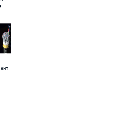
ые
и
мент