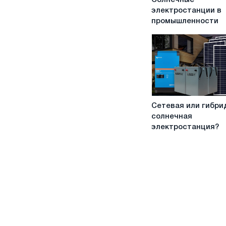
Солнечные
электростанции
электростанции в
в
промышленности
промышленности
Сетевая
Сетевая или гибри
или
солнечная
гибридная
электростанция?
солнечная
электростанция?