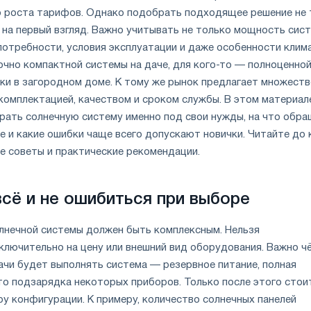
о роста тарифов. Однако подобрать подходящее решение не 
 на первый взгляд. Важно учитывать не только мощность сис
потребности, условия эксплуатации и даже особенности клима
очно компактной системы на даче, для кого-то — полноценно
ки в загородном доме. К тому же рынок предлагает множест
 комплектацией, качеством и сроком службы. В этом материал
брать солнечную систему именно под свои нужды, на что обр
е и какие ошибки чаще всего допускают новички. Читайте до 
е советы и практические рекомендации.
всё и не ошибиться при выборе
лнечной системы должен быть комплексным. Нельзя
ключительно на цену или внешний вид оборудования. Важно ч
ачи будет выполнять система — резервное питание, полная
то подзарядка некоторых приборов. Только после этого стои
у конфигурации. К примеру, количество солнечных панелей