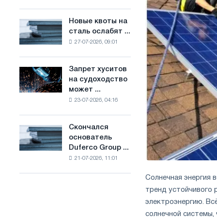
Брюсселе
основе
совмещает
водорода
Новые квоты на
Новые
отраслевые
во
сталь ослабят ...
квоты
ограничения
Франции
27-07-2026, 09:01
на
с
сталь
амбициями
ослабят
по
Запрет хуситов
Запрет
конкуренцию
борьбе
на судоходство
хуситов
в
с
может ...
на
Соединенном
изменением
23-07-2026, 04:16
судоходство
Королевстве
климата
может
нарушить
Скончался
Скончался
импорт
основатель
основатель
Саудовской
Duferco Group ...
Duferco
стали
21-07-2026, 11:01
Group
Бруно
Солнечная энергия в
Больфо
тренд устойчивого р
электроэнергию. Вс
солнечной системы,