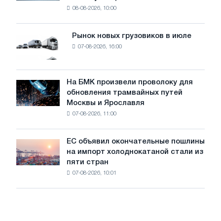
безопасности
08-08-2026, 10:00
фотоэлектрическую
поставок
систему
мощностью
Рынок новых грузовиков в июле
Рынок
8
07-08-2026, 16:00
новых
МВт
грузовиков
для
в
достижения
июле
На БМК произвели проволоку для
целей
На
обновления трамвайных путей
обезуглероживания
БМК
Москвы и Ярославля
произвели
07-08-2026, 11:00
проволоку
для
обновления
ЕС объявил окончательные пошлины
ЕС
трамвайных
на импорт холоднокатаной стали из
объявил
путей
пяти стран
окончательные
Москвы
07-08-2026, 10:01
пошлины
и
на
Ярославля
импорт
холоднокатаной
стали