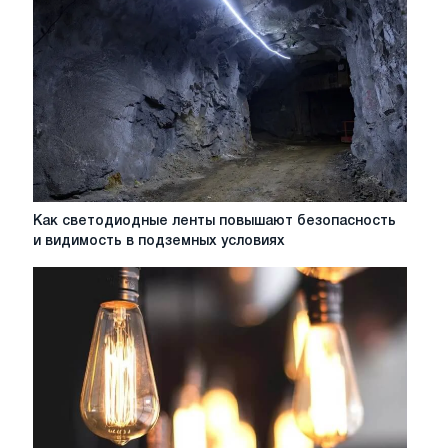
-
инновация
от
российского
производителя
Как
Как светодиодные ленты повышают безопасность
светодиодные
и видимость в подземных условиях
ленты
повышают
безопасность
и
видимость
в
подземных
условиях