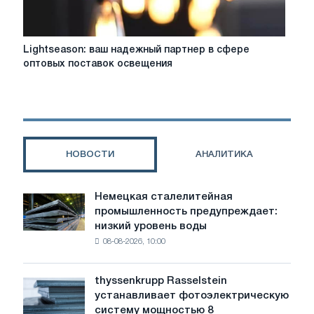
Lightseason:
Lightseason: ваш надежный партнер в сфере
ваш
оптовых поставок освещения
надежный
партнер
в
сфере
оптовых
поставок
НОВОСТИ
АНАЛИТИКА
освещения
Немецкая сталелитейная
Немецкая
промышленность предупреждает:
сталелитейная
низкий уровень воды
промышленность
08-08-2026, 10:00
предупреждает:
низкий
уровень
thyssenkrupp Rasselstein
thyssenkrupp
воды
устанавливает фотоэлектрическую
Rasselstein
угрожает
систему мощностью 8
устанавливает