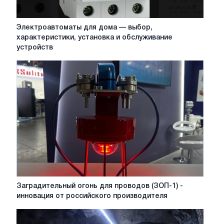
Электроавтоматы
Электроавтоматы для дома — выбор,
для
характеристики, установка и обслуживание
дома
устройств
—
выбор,
характеристики,
установка
и
обслуживание
устройств
Заградительный
Заградительный огонь для проводов (ЗОП-1) -
огонь
инновация от российского производителя
для
проводов
(ЗОП-1)