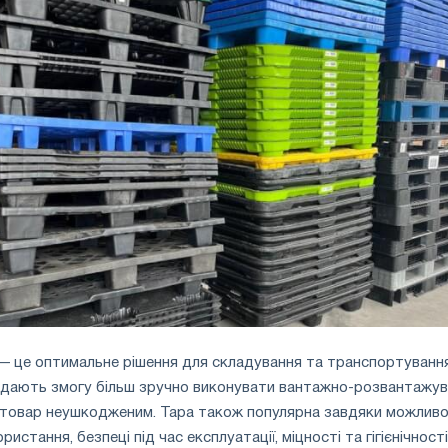
 — це оптимальне рішення для складування та транспортуванн
и дають змогу більш зручно виконувати вантажно-розвантажув
 товар неушкодженим. Тара також популярна завдяки можливо
стання, безпеці під час експлуатації, міцності та гігієнічності