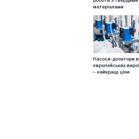
роботи з твердими
фрез
матеріалами
для
роботи
з
твердими
матеріалами
Насоси-
Насоси-дозатори в
дозатори
європейських виро
від
– найкращі ціни
європейських
виробників
–
найкращі
ціни