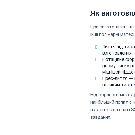
Як виготовл
При виготовленні пл
інші полімерні матер
Лиття під тиск
виготовлення.
Ротаційне фор
цьому тиску не
міцніший піддо
Прес-лиття — п
великим тиско
Від обраного методу 
найбільший попит є 
піддонів є на сайті 
завдання.