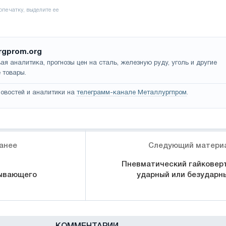
rgprom.org
ая аналитика, прогнозы цен на сталь, железную руду, уголь и другие
 товары.
овостей и аналитики на
телеграмм-канале Металлургпром
.
анее
Следующий матери
Пневматический гайковерт
ывающего
ударный или безударн