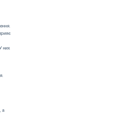
ення.
прияє
У них
я.
 а