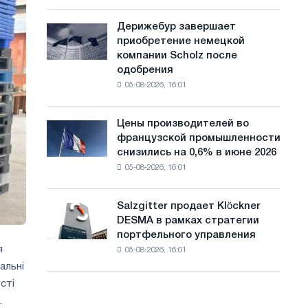
шахматный
с
павильон
Дерижебур завершает
Дерижебур
а
для
приобретение немецкой
завершает
Белгорода
й
компании Scholz после
приобретение
одобрения
немецкой
т
05-08-2026, 16:01
компании
а
Scholz
после
Цены производителей во
Цены
одобрения
французской промышленности
производителей
Европейской
снизились на 0,6% в июне 2026
во
комиссии
05-08-2026, 16:01
французской
промышленности
снизились
Salzgitter продает Klöckner
Salzgitter
на
DESMA в рамках стратегии
продает
0,6%
портфельного управления
Klöckner
в
я
05-08-2026, 16:01
DESMA
июне
альні
в
2026
рамках
сті
года
стратегии
по
.