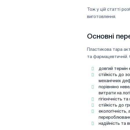
Тож у цій статті ро
виготовлення.
Основні пер
Пластикова тара акт
та фармацевтичній. 
довгий термін 
стійкість до з
механічних де
порівняно неве
витрати на лог
гігієнічність 
стійкість до гр
екологічність,
перероблюванн
надійність та в