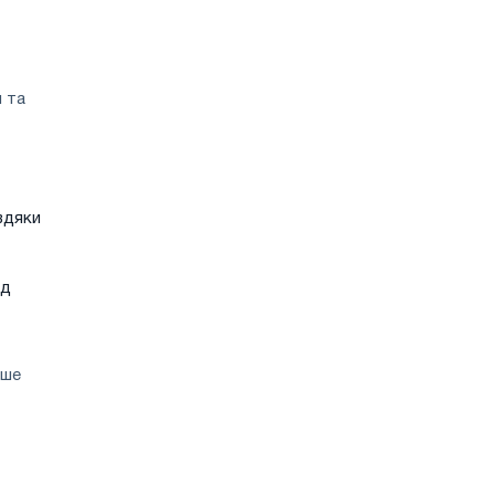
н та
вдяки
ід
ьше