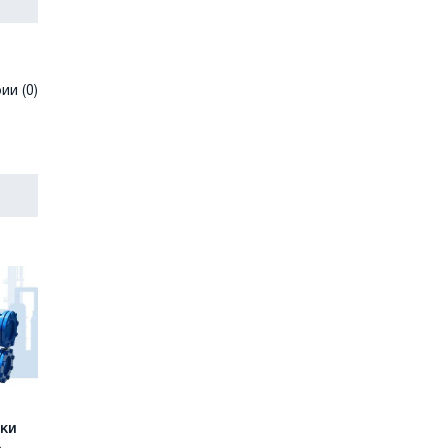
и (0)
ьки