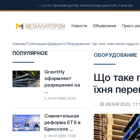
ительство завода по производству низкоуглеродистой стали на
📰
Новости
Объявления
Пресс-ре
Главная
/
Публикации
/
Дайджест
/
Оборудование
/ Що таке пластикові піддони 
ПОПУЛЯРНОЕ
ОБОРУДОВАНИЕ
GravitHy
GravitHy
Що таке п
оформляет
оформляет
разрешения на
разрешения
їхня пере
...
на
24-07-2026, 20:01
строительство
28 ИЮНЯ 2023, 11:
завода
по
Сомнительная
Сомнительная
производству
реформа ETS в
реформа
низкоуглеродистой
Брюсселе ...
ETS
стали
18-07-2026, 13:00
в
на