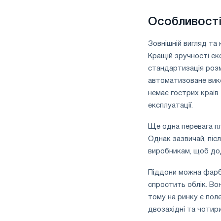
Особливості
Зовнішній вигляд та
Кращій зручності ек
стандартизація розм
автоматизоване вико
немає гострих країв 
експлуатації.
Ще одна перевага п
Однак зазвичай, післ
виробникам, щоб до
Піддони можна фарбу
спростить облік. Во
тому на ринку є пол
двозахідні та чотири