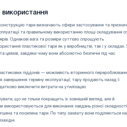
 використання
 конструкцію тари визначають сфери застосування та признач
сплуатації та правильному використанню площі складування с
ірів. Однакові вага та розміри суттєво спрощують
ристання пластикової тари як у виробництві, так і у складах. 
та цвяхів, завдяки чому вони абсолютно безпечні під час
ластикових піддонів — можливість вторинного перероблюванн
я завершення терміну експлуатації, тару продають назад її
датково виключити витрати на утилізацію.
вати, що не тільки покращить їх зовнішній вигляд, але й
ни використовуються для виконання завдань різної складності,
егшена та посилена тари. По типу захвату вони поділяються на
західні.