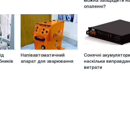
можна заощадити н
альтернатива
можна
опаленні?
новій
заощадити
на
опаленні?
Напівавтоматичний
Сонячні
ід
Напівавтоматичний
Сонячні акумулятори
апарат
акумулятори:
бників
апарат для зварювання
наскільки виправдан
для
наскільки
витрати
зварювання
виправдані
витрати