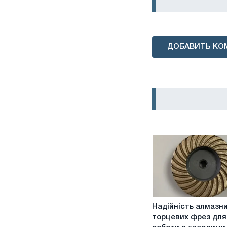
ДОБАВИТЬ КО
Надійність
Надійність алмазн
алмазних
торцевих фрез для
торцевих