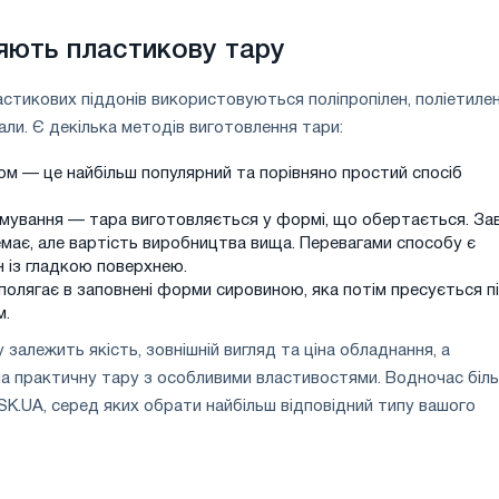
яють пластикову тару
астикових піддонів використовуються поліпропілен, поліетиле
іали. Є декілька методів виготовлення тари:
ом — це найбільш популярний та порівняно простий спосіб
мування — тара виготовляється у формі, що обертається. За
має, але вартість виробництва вища. Перевагами способу є
н із гладкою поверхнею.
олягає в заповнені форми сировиною, яка потім пресується п
м.
залежить якість, зовнішній вигляд та ціна обладнання, а
на практичну тару з особливими властивостями. Водночас біл
SSK.UA, серед яких обрати найбільш відповідний типу вашого