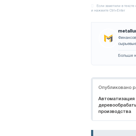
metallu
Финансов
сырьевые
Больше н
Навигация
Опубликовано р
Автоматизация
деревообрабат
производства