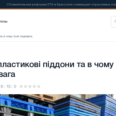
Сомнительная реформа ETS в Брюсселе совмещает отраслевые ограничен
лизы
та в чому їхня перевага
ластикові піддони та в чому
вага
19
15
0