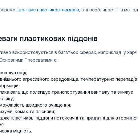
зберемо,
що таке пластикові піддони
, їхні особливості та мето
еваги пластикових піддонів
ивно використовується в багатьох сферах, наприклад, у харч
Основними її перевагами є:
експлуатації;
овнішнього агресивного середовища, температурних перепадів
формацій;
лика вага, що полегшує транспортування вантажу та знижує
істику;
та можливість швидкого очищення;
изунів, комах та плісняви;
 адже пластикові піддони нетоксичні та придатні для вторинно
я;
исока міцність.