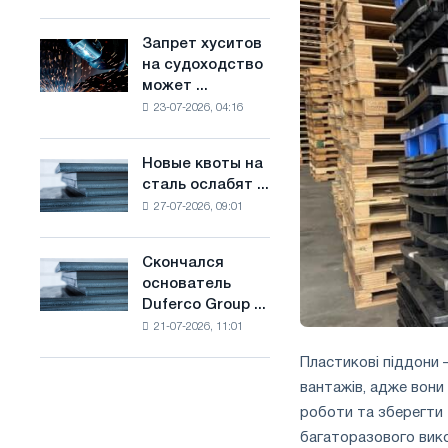
Брюсселе
основе
совмещает
водорода
Запрет хуситов
Запрет
отраслевые
во
на судоходство
хуситов
ограничения
Франции
может ...
на
с
23-07-2026, 04:16
судоходство
амбициями
может
по
нарушить
борьбе
Новые квоты на
Новые
импорт
с
сталь ослабят ...
квоты
Саудовской
изменением
27-07-2026, 09:01
на
стали
климата
сталь
ослабят
Скончался
Скончался
конкуренцию
основатель
основатель
в
Duferco Group ...
Duferco
Соединенном
21-07-2026, 11:01
Group
Королевстве
Бруно
Пластикові піддони
Больфо
вантажів, адже вон
роботи та зберегти
багаторазового викори