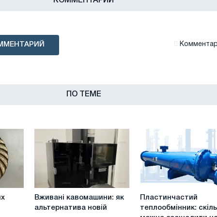
КОММЕНТАРИИ
ММЕНТАРИЙ
Комментари
ПО ТЕМЕ
Вживані
Пластинчастий
их
Вживані кавомашини: як
Пластинчастий
кавомашини:
теплообмінник:
альтернатива новій
теплообмінник: скіл
як
скільки