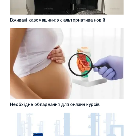
Вживані
Вживані кавомашини: як альтернатива новій
кавомашини:
як
альтернатива
новій
Необхідне
Необхідне обладнання для онлайн курсів
обладнання
для
онлайн
курсів