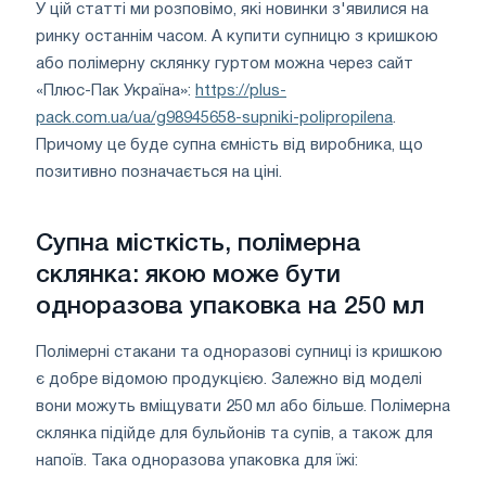
У цій статті ми розповімо, які новинки з'явилися на
ринку останнім часом. А купити супницю з кришкою
або полімерну склянку гуртом можна через сайт
«Плюс-Пак Україна»:
https://plus-
pack.com.ua/ua/g98945658-supniki-polipropilena
.
Причому це буде супна ємність від виробника, що
позитивно позначається на ціні.
Супна місткість, полімерна
склянка: якою може бути
одноразова упаковка на 250 мл
Полімерні стакани та одноразові супниці із кришкою
є добре відомою продукцією. Залежно від моделі
вони можуть вміщувати 250 мл або більше. Полімерна
склянка підійде для бульйонів та супів, а також для
напоїв. Така одноразова упаковка для їжі: