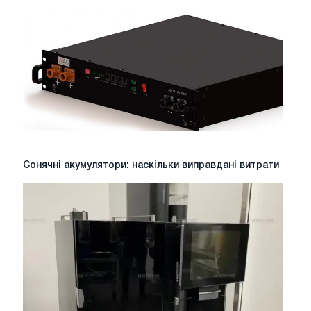
Сонячні
Сонячні акумулятори: наскільки виправдані витрати
акумулятори:
наскільки
виправдані
витрати