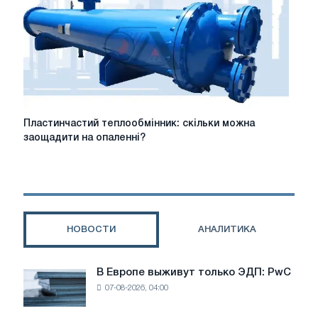
Пластинчастий
Пластинчастий теплообмінник: скільки можна
теплообмінник:
заощадити на опаленні?
скільки
можна
заощадити
на
опаленні?
НОВОСТИ
АНАЛИТИКА
В Европе выживут только ЭДП: PwC
В
07-08-2026, 04:00
Европе
выживут