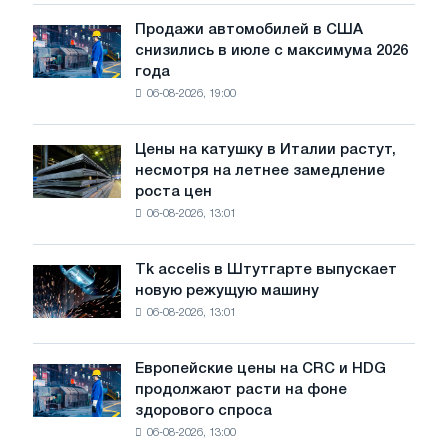
только
ЭДП:
Продажи автомобилей в США
Продажи
PwC
снизились в июле с максимума 2026
автомобилей
года
в
06-08-2026, 19:00
США
снизились
в
Цены на катушку в Италии растут,
Цены
июле
несмотря на летнее замедление
на
с
роста цен
катушку
максимума
06-08-2026, 13:01
в
2026
Италии
года
растут,
Tk accelis в Штутгарте выпускает
Tk
несмотря
новую режущую машину
accelis
на
06-08-2026, 13:01
в
летнее
Штутгарте
замедление
выпускает
роста
Европейские цены на CRC и HDG
Европейские
новую
цен
продолжают расти на фоне
цены
режущую
здорового спроса
на
машину
06-08-2026, 13:00
CRC