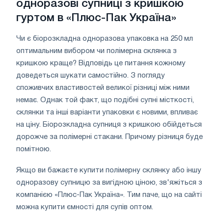
одноразові супниці з кришкою
гуртом в «Плюс-Пак Україна»
Чи є біорозкладна одноразова упаковка на 250 мл
оптимальним вибором чи полімерна склянка з
кришкою краще? Відповідь це питання кожному
доведеться шукати самостійно. З погляду
споживчих властивостей великої різниці між ними
немає. Однак той факт, що подібні супні місткості,
склянки та інші варіанти упаковки є новими, впливає
на ціну. Біорозкладна супниця з кришкою обійдеться
дорожче за полімерні стакани. Причому різниця буде
помітною.
Якщо ви бажаєте купити полімерну склянку або іншу
одноразову супницю за вигідною ціною, зв'яжіться з
компанією «Плюс-Пак Україна». Тим паче, що на сайті
можна купити ємності для супів оптом.