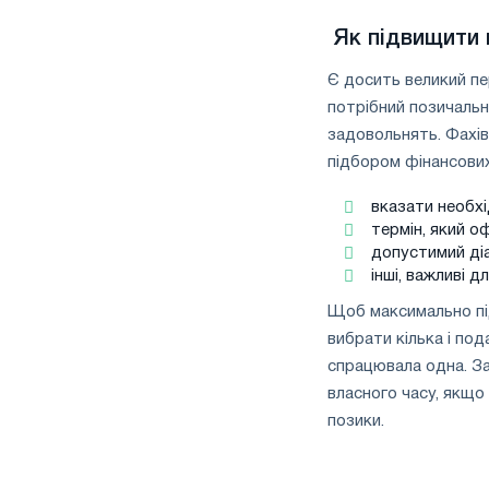
Як підвищити 
Є досить великий пер
потрібний позичальн
задовольнять. Фахі
підбором фінансових
вказати необхі
термін, який 
допустимий діа
інші, важливі 
Щоб максимально під
вибрати кілька і по
спрацювала одна. З
власного часу, якщо
позики.