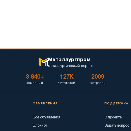
Металлургпром
металлургический портал
3 840+
127K
2009
компаний
читателей
в отрасли
ОБЪЯВЛЕНИЯ
ПОДДЕРЖКА
Все объявления
О проекте
Блокнот
Задать вопрос