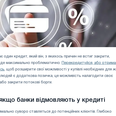
 один кредит, який він, з якихось причин не встиг закрити,
де максимально проблематично.
Перекредитуйся, або отрима
ись
, щоб розширити свої можливості у купівлі необхідних для 
 людей є додаткова позичка, це можливість налагодити своє
або закрити потокові борги.
якщо банки відмовляють у кредиті
имально суворо ставляться до потенційних клієнтів. Глибоко