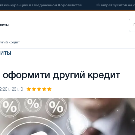
конкуренцию в Соединенном Королевстве
📰
Запрет хуситов на судо
лизы
угий кредит
ДИТЫ
 оформити другий кредит
2:20
23
0