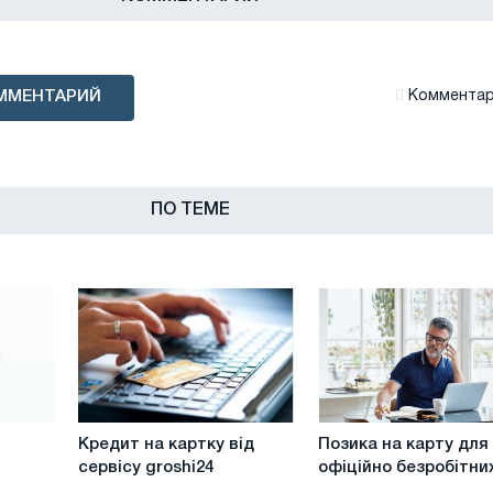
ММЕНТАРИЙ
Комментари
ПО ТЕМЕ
Кредит
Позика
Кредит на картку від
Позика на карту для
на
на
сервісу groshi24
офіційно безробітни
картку
карту