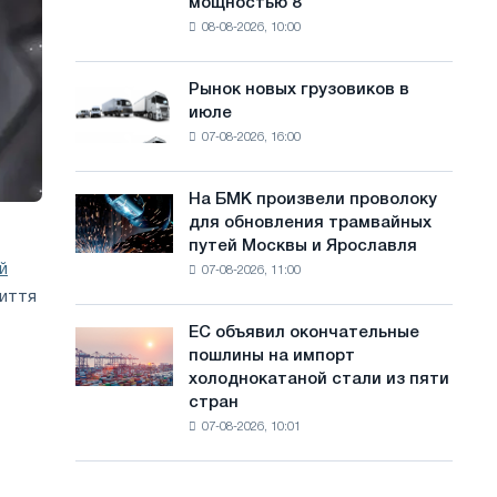
мощностью 8
фотоэлектрическую
с
08-08-2026, 10:00
систему
а
мощностью
8
й
Рынок новых грузовиков в
Рынок
МВт
июле
новых
т
для
07-08-2026, 16:00
грузовиков
достижения
а
в
целей
июле
обезуглероживания
На БМК произвели проволоку
На
для обновления трамвайных
БМК
путей Москвы и Ярославля
произвели
й
07-08-2026, 11:00
проволоку
життя
для
обновления
ЕС объявил окончательные
ЕС
трамвайных
пошлины на импорт
объявил
путей
холоднокатаной стали из пяти
окончательные
Москвы
стран
пошлины
и
07-08-2026, 10:01
на
Ярославля
импорт
холоднокатаной