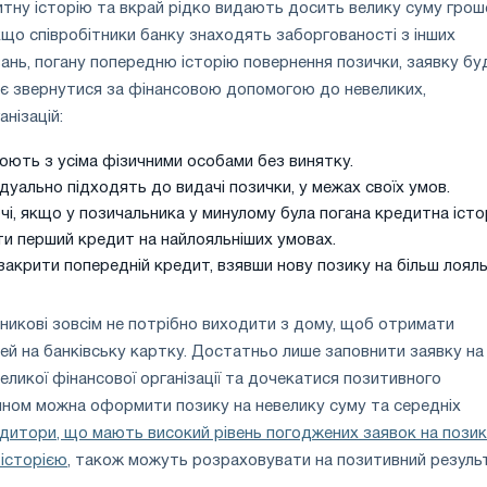
тну історію та вкрай рідко видають досить велику суму грош
кщо співробітники банку знаходять заборгованості з інших
ань, погану попередню історію повернення позички, заявку бу
д є звернутися за фінансовою допомогою до невеликих,
анізацій:
юють з усіма фізичними особами без винятку.
дуально підходять до видачі позички, у межах своїх умов.
і, якщо у позичальника у минулому була погана кредитна істор
и перший кредит на найлояльніших умовах.
акрити попередній кредит, взявши нову позику на більш лоял
ьникові зовсім не потрібно виходити з дому, щоб отримати
ей на банківську картку. Достатньо лише заповнити заявку на
еликої фінансової організації та дочекатися позитивного
ином можна оформити позику на невелику суму та середніх
дитори, що мають високий рівень погоджених заявок на позик
історією
, також можуть розраховувати на позитивний результ