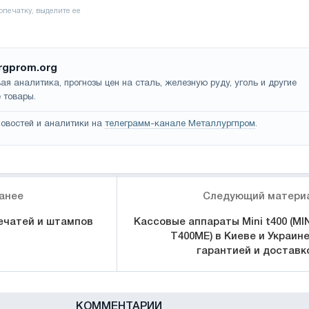
rgprom.org
ая аналитика, прогнозы цен на сталь, железную руду, уголь и другие
 товары.
овостей и аналитики на
телеграмм-канале Металлургпром
.
анее
Следующий матери
ечатей и штампов
Кассовые аппараты Mini t400 (MIN
T400МЕ) в Киеве и Украине
гарантией и доставк
КОММЕНТАРИИ