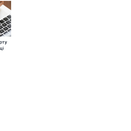
рту
ці