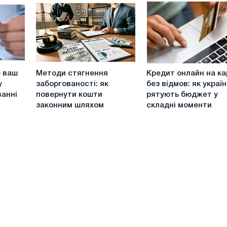
від
для
сервісу
офіційно
groshi24
безробітних
Методи
Кредит
– ваш
Методи стягнення
Кредит онлайн на ка
стягнення
онлайн
у
заборгованості: як
без відмов: як україн
заборгованості:
на
анні
повернути кошти
рятують бюджет у
як
карту
законним шляхом
складні моменти
повернути
без
кошти
відмов:
законним
як
шляхом
українці
рятують
бюджет
у
складні
моменти