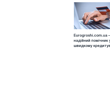
кредитів
в
МФО?
Eurogroshi.com.ua
Eurogroshi.com.ua 
–
надійний помічник 
ваш
швидкому кредитув
надійний
помічник
у
швидкому
кредитуванні