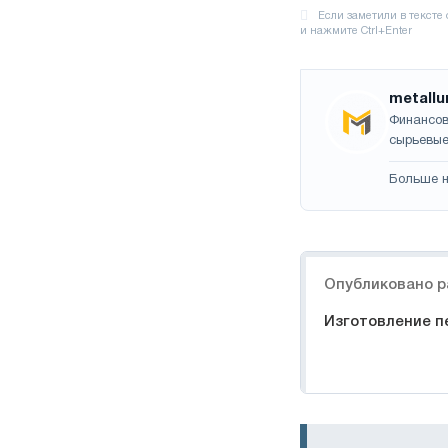
metallu
Финансов
сырьевые
Больше н
Навигация
Опубликовано р
Изготовление п