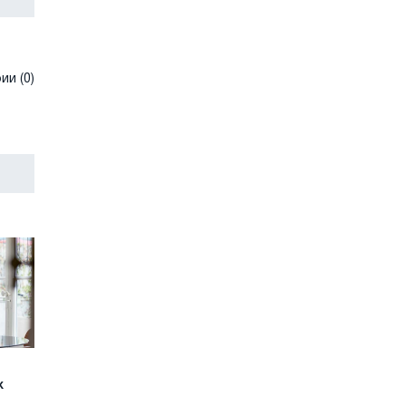
и (0)
х