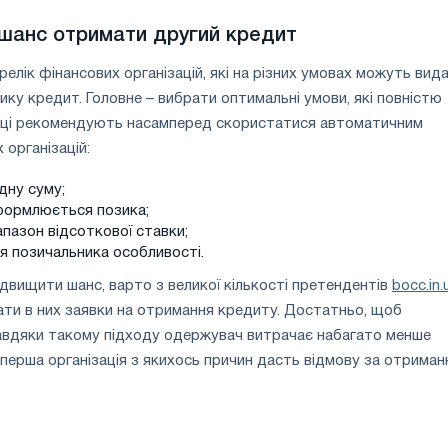
шанс отримати другий кредит
елік фінансових організацій, які на різних умовах можуть вид
ику кредит. Головне – вибрати оптимальні умови, які повністю
вці рекомендують насамперед скористатися автоматичним
 організацій:
дну суму;
оформлюється позика;
пазон відсоткової ставки;
для позичальника особливості.
вищити шанс, варто з великої кількості претендентів
bocc.in.
дати в них заявки на отримання кредиту. Достатньо, щоб
авдяки такому підходу одержувач витрачає набагато менше
 перша організація з якихось причин дасть відмову за отриман