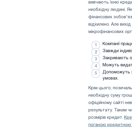
вивчають їхню креди
необхідну людині. Я
фінансових зобов'яз
відхилено. Але вихі
мікрофінансових орг
Компанії прац
Завжди індиві
Закривають оч
Можуть видат
Допоможуть з
умовах.
Крім цього, позичал
необхідну суму грош
офіційному сайті нев
результату. Таким ч
розмірів кредит.
Кре
поганою кредитною 