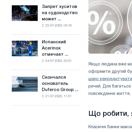
ослабят
основе
Запрет хуситов
Запрет
конкуренцию
водорода
на судоходство
хуситов
в
во
может ...
на
Соединенном
Франции
23-07-2026, 04:16
судоходство
Королевстве
может
нарушить
Испанский
Испанский
импорт
Acerinox
Acerinox
Саудовской
отмечает ...
отмечает
стали
24-07-2026, 20:01
положительную
Якщо людина вже має
динамику
оформити другий бу
во
Скончался
шанс рекредитуват
Скончался
втором
основатель
основатель
речей. Для багатьох
полугодии
Duferco Group ...
Duferco
по
повсякденне життя, 
21-07-2026, 11:01
Group
торговым
Бруно
мерам
Больфо
и
Що робити, 
поддержке
CBAM
Класичні банки макс