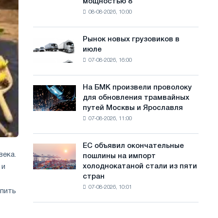
мощностью 8
фотоэлектрическую
с
08-08-2026, 10:00
систему
а
мощностью
8
й
Рынок новых грузовиков в
Рынок
МВт
июле
новых
т
для
07-08-2026, 16:00
грузовиков
достижения
а
в
целей
июле
обезуглероживания
На БМК произвели проволоку
На
для обновления трамвайных
БМК
путей Москвы и Ярославля
произвели
07-08-2026, 11:00
проволоку
для
обновления
ЕС объявил окончательные
ЕС
трамвайных
века.
пошлины на импорт
объявил
путей
холоднокатаной стали из пяти
 и
окончательные
Москвы
стран
пошлины
и
07-08-2026, 10:01
на
пить
Ярославля
импорт
холоднокатаной