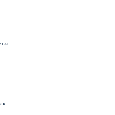
:
ится.
сть