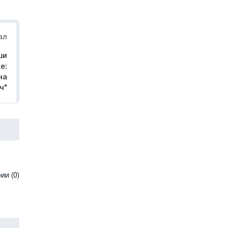
ал
ши
е:
на
ч"
и (0)