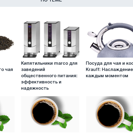
ПО ТЕМЕ
Кипятильники
Посуда
Кипятильники marco для
Посуда для чая и ко
marco
для
го чая
заведений
Krauff: Наслаждени
для
чая
общественного питания:
каждым моментом
заведений
и
эффективность и
общественного
кофе
надежность
питания:
Krauff:
эффективность
Наслаждение
и
каждым
надежность
моментом