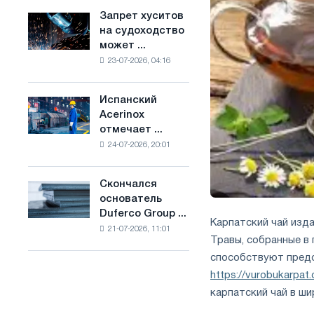
ослабят
основе
Запрет хуситов
Запрет
конкуренцию
водорода
на судоходство
хуситов
в
во
может ...
на
Соединенном
Франции
23-07-2026, 04:16
судоходство
Королевстве
может
нарушить
Испанский
Испанский
импорт
Acerinox
Acerinox
Саудовской
отмечает ...
отмечает
стали
24-07-2026, 20:01
положительную
динамику
во
Скончался
Скончался
втором
основатель
основатель
полугодии
Duferco Group ...
Duferco
по
Карпатский чай изда
21-07-2026, 11:01
Group
торговым
Травы, собранные в 
Бруно
мерам
способствуют предо
Больфо
и
https://vurobukarpat
поддержке
карпатский чай в ши
CBAM