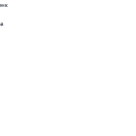
ava:
ей