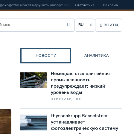
во может нарушить импорт Саудовской стали
Статистика
📰
Испанский Acerinox 
Реклама
ВОЙТИ
В
ы
б
НОВОСТИ
АНАЛИТИКА
р
а
Немецкая сталелитейная
Немецкая
т
промышленность
сталелитейная
предупреждает: низкий
промышленность
ь
уровень воды
предупреждает:
я
08-08-2026, 10:00
низкий
уровень
з
воды
thyssenkrupp Rasselstein
thyssenkrupp
ы
угрожает
устанавливает
Rasselstein
безопасности
к
фотоэлектрическую систему
устанавливает
поставок