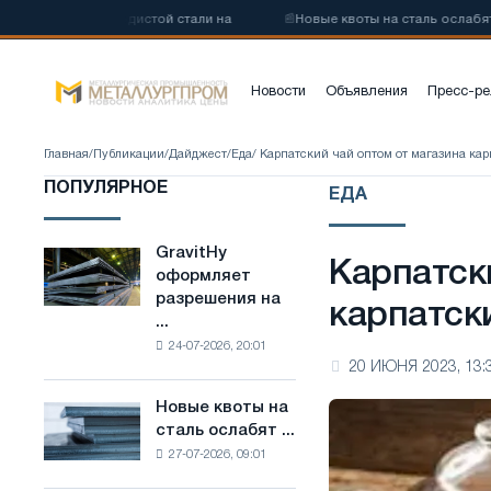
зкоуглеродистой стали на
📰
Новые квоты на сталь ослабят конку
Новости
Объявления
Пресс-ре
Главная
/
Публикации
/
Дайджест
/
Еда
/ Карпатский чай оптом от магазина ка
ПОПУЛЯРНОЕ
ЕДА
GravitHy
GravitHy
Карпатск
оформляет
оформляет
разрешения на
разрешения
карпатск
...
на
24-07-2026, 20:01
строительство
20 ИЮНЯ 2023, 13:
завода
по
Новые квоты на
Новые
производству
сталь ослабят ...
квоты
низкоуглеродистой
27-07-2026, 09:01
на
стали
сталь
на