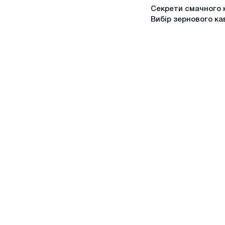
Секрети
Секрети смачного 
смачного
Вибір зернового ка
кави:
Вибір
зернового
кави