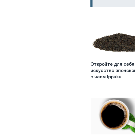
Откройте
Откройте для себя
для
искусство японско
себя
с чаем Ippuku
искусство
японского
чая
с
чаем
Ippuku