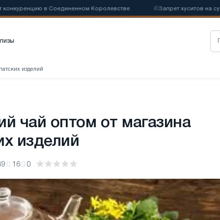
ренцию в Соединенном Королевстве
📰
Запрет хуситов на судоходст
лизы
рпатских изделий
ий чай оптом от магазина
их изделий
39
16
0