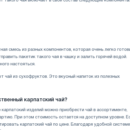
нт такого чая включает в свой состав следующие компоненты
ная смесь из разных компонентов, которая очень легко готов
равить пакетик такого чая в чашку и залить горячей водой.
ного настояться.
т чай из сухофруктов. Это вкусный напиток из полезных
ственный карпатский чай?
е карпатский изделий можно приобрести чай в ассортименте,
ртию. При этом стоимость остается на доступном уровне. Е
ировать карпатский чай по цене. Благодаря удобной системе