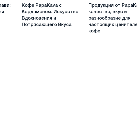
Кофе
Продукция
кави:
Кофе PapaKava с
Продукция от PapaK
PapaKava
от
ви
Кардамоном: Искусство
качество, вкус и
с
PapaKava:
Вдохновения и
разнообразие для
Кардамоном:
качество,
Потрясающего Вкуса
настоящих ценител
Искусство
вкус
кофе
Вдохновения
и
и
разнообразие
Потрясающего
для
Вкуса
настоящих
ценителей
кофе