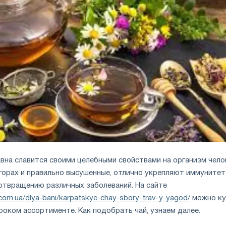
вна славится своими целебными свойствами на организм чело
горах и правильно высушенные, отлично укрепляют иммунитет
твращению различных заболеваний. На сайте
.com.ua/dlya-bani/karpatskye-chay-sbory-trav-y-yagod/
можно ку
роком ассортименте. Как подобрать чай, узнаем далее.