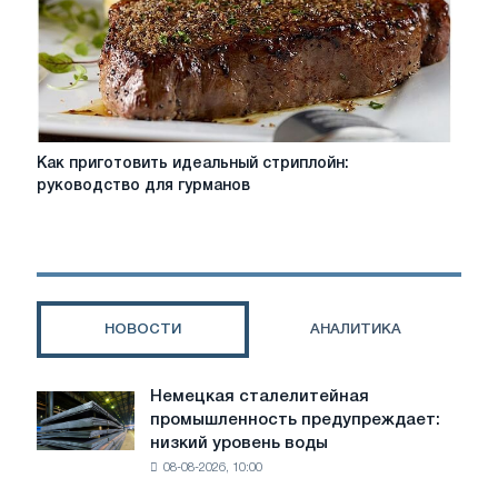
моментом
Как
Как приготовить идеальный стриплойн:
приготовить
руководство для гурманов
идеальный
стриплойн:
руководство
для
гурманов
НОВОСТИ
АНАЛИТИКА
Немецкая сталелитейная
Немецкая
промышленность предупреждает:
сталелитейная
низкий уровень воды
промышленность
08-08-2026, 10:00
предупреждает:
низкий