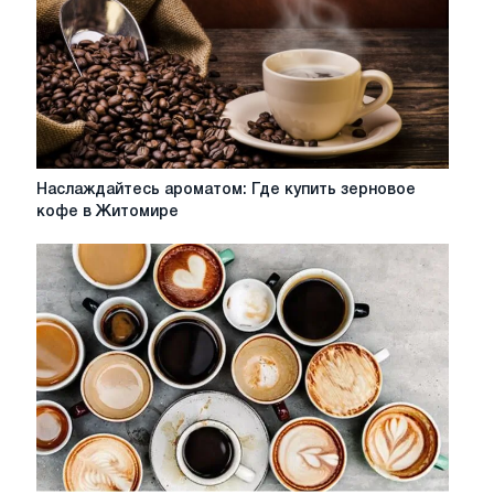
Наслаждайтесь
Наслаждайтесь ароматом: Где купить зерновое
ароматом:
кофе в Житомире
Где
купить
зерновое
кофе
в
Житомире