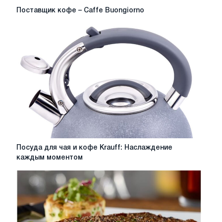
Поставщик
Поставщик кофе – Caffe Buongiorno
кофе
–
Caffe
Buongiorno
Посуда
Посуда для чая и кофе Krauff: Наслаждение
для
каждым моментом
чая
и
кофе
Krauff:
Наслаждение
каждым