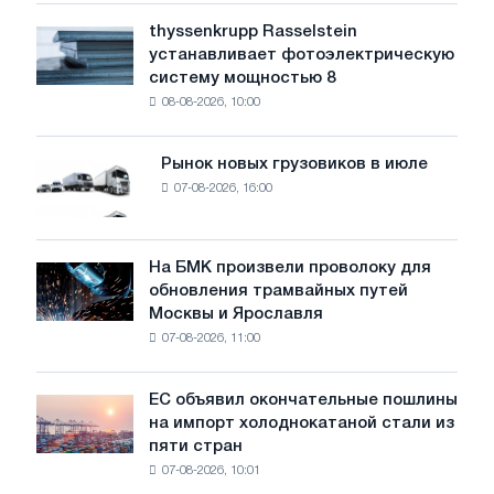
уровень
thyssenkrupp Rasselstein
thyssenkrupp
воды
устанавливает фотоэлектрическую
Rasselstein
угрожает
систему мощностью 8
устанавливает
безопасности
08-08-2026, 10:00
фотоэлектрическую
поставок
систему
мощностью
Рынок новых грузовиков в июле
Рынок
8
07-08-2026, 16:00
новых
МВт
грузовиков
для
в
достижения
июле
На БМК произвели проволоку для
целей
На
обновления трамвайных путей
обезуглероживания
БМК
Москвы и Ярославля
произвели
07-08-2026, 11:00
проволоку
для
обновления
ЕС объявил окончательные пошлины
ЕС
трамвайных
на импорт холоднокатаной стали из
объявил
путей
пяти стран
окончательные
Москвы
07-08-2026, 10:01
пошлины
и