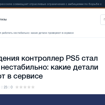
овмещает отраслевые ограничения с амбициями по борьбе с
📰
Но
лизы
л работать нестабильно: какие детали проверяют в сервисе
дения контроллер PS5 стал
 нестабильно: какие детали
т в сервисе
1
23
0