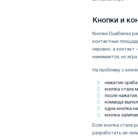
Кнопки и ко
Кнопки DualSense р
контактные площадк
неровно, а контакт 
нажимается, но игра
На проблему с кноп
нажатие сраба
кнопка стала м
после нажатия
команда выпол
одна кнопка на
кнопка залипае
Если кнопка стала р
разработать ее сил