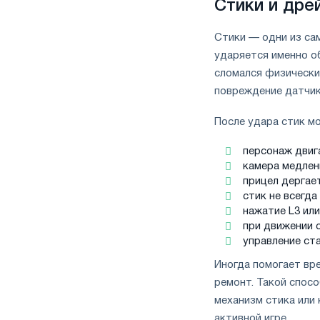
Стики и дре
Стики — одни из са
ударяется именно о
сломался физически
повреждение датчик
После удара стик мо
персонаж двига
камера медлен
прицел дергае
стик не всегд
нажатие L3 или
при движении 
управление ст
Иногда помогает вре
ремонт. Такой спосо
механизм стика или 
активной игре.