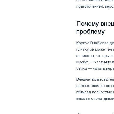
после падения одно
подключением, веро
Почему внеш
проблему
Корпус DualSense до
плитку он может не
элементы, которые 
шлейф — частично в
стика — начать пер
Внешне пользователь
важных элементов с
геймпад полностью и
высоты стола, диван