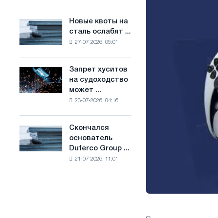
Брюсселе
основе
совмещает
водорода
Новые квоты на
Новые
отраслевые
во
сталь ослабят ...
квоты
ограничения
Франции
27-07-2026, 09:01
на
с
сталь
амбициями
ослабят
по
Запрет хуситов
Запрет
конкуренцию
борьбе
на судоходство
хуситов
в
с
может ...
на
Соединенном
изменением
23-07-2026, 04:16
судоходство
Королевстве
климата
может
нарушить
Скончался
Скончался
импорт
основатель
основатель
Саудовской
Duferco Group ...
Duferco
стали
21-07-2026, 11:01
Group
Бруно
Больфо