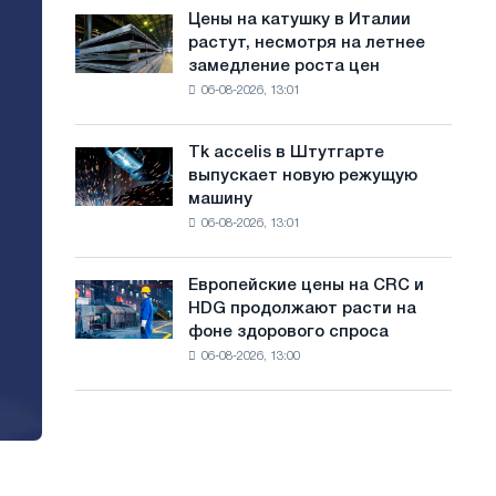
в
с
Цены на катушку в Италии
Цены
июле
растут, несмотря на летнее
на
а
с
замедление роста цен
катушку
максимума
й
06-08-2026, 13:01
в
2026
Италии
т
года
растут,
Tk accelis в Штутгарте
Tk
а
несмотря
выпускает новую режущую
accelis
на
машину
в
летнее
06-08-2026, 13:01
Штутгарте
замедление
выпускает
роста
новую
цен
Европейские цены на CRC и
Европейские
режущую
HDG продолжают расти на
цены
машину
фоне здорового спроса
на
06-08-2026, 13:00
CRC
и
HDG
продолжают
расти
на