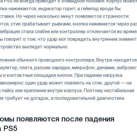
а PS5 не всегда приводит к очевидной поломке. Корпус може
пки нажимаются, индикатор горит, а геймпад вроде бы
ставке. Но через несколько минут появляются странности:
тся, стик срабатывает рывками, кнопка нажимается через раз
 вибрация стала слабее или контроллер отключается во время
ы говорят о том, что удар мог повредить внутренние элемент
стройство выглядит нормально.
сложнее обычного проводного контроллера. Внутри находятся
мулятор, плата, разъем зарядки, микрофон, динамик, вибромо
ы и контактные площадки кнопок. При падении нагрузка
авномерно: один удар может повлиять на стик, другой — на
 пайку или крепления внутри корпуса. Поэтому нестабильная
я требует не догадок, а последовательной диагностики.
омы появляются после падения
а PS5