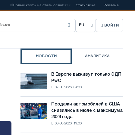
вые квоты на сталь ослабят конкуренцию в Соединенном Королевстве
Статистика
Реклама
ВОЙТИ
В
ы
б
НОВОСТИ
АНАЛИТИКА
р
а
В Европе выживут только ЭДП:
В
т
PwC
Европе
07-08-2026, 04:00
выживут
ь
только
я
ЭДП:
Продажи автомобилей в США
Продажи
PwC
з
снизились в июле с максимума
автомобилей
2026 года
в
ы
06-08-2026, 19:00
США
к
снизились