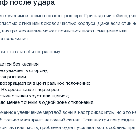
йф после удара
мых уязвимых элементов контроллера. При падении геймпад ч
бластью стика или боковой частью корпуса. Даже если стик н
, внутри механизма может появиться люфт, смещение или
а положения.
жет вести себя по-разному:
ется без касания;
но уезжает в сторону;
тся рывками;
а возвращается в центральное положение;
 R3 срабатывает через раз;
стика слышен хруст или щелчок;
ало менее точным в одной зоне отклонения.
менное увеличение мертвой зоны в настройках игры, но это н
б только маскирует неточный сигнал. Если внутри поврежден
контактная часть, проблема будет усиливаться, особенно при