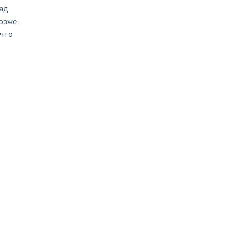
пад
позже
 что