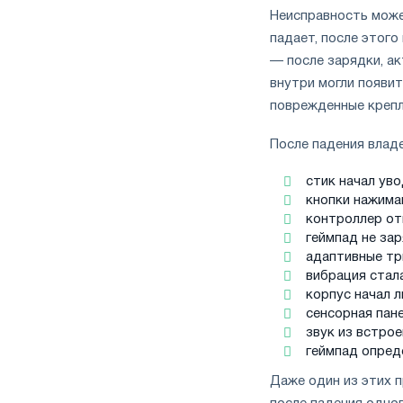
Неисправность може
падает, после этого
— после зарядки, ак
внутри могли появи
поврежденные крепл
После падения влад
стик начал уво
кнопки нажима
контроллер от
геймпад не за
адаптивные тр
вибрация стала
корпус начал 
сенсорная пане
звук из встрое
геймпад опреде
Даже один из этих 