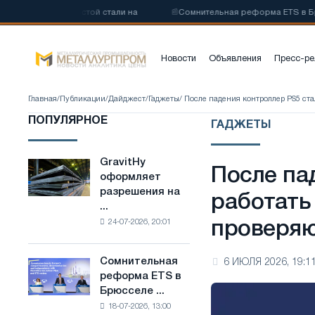
углеродистой стали на
📰
Сомнительная реформа ETS в Брюсселе с
Новости
Объявления
Пресс-ре
Главная
/
Публикации
/
Дайджест
/
Гаджеты
/ После падения контроллер PS5 ста
ПОПУЛЯРНОЕ
ГАДЖЕТЫ
GravitHy
GravitHy
После па
оформляет
оформляет
разрешения на
разрешения
работать
...
на
24-07-2026, 20:01
проверяю
строительство
завода
по
Сомнительная
6 ИЮЛЯ 2026, 19:1
Сомнительная
производству
реформа ETS в
реформа
низкоуглеродистой
Брюсселе ...
ETS
стали
18-07-2026, 13:00
в
на