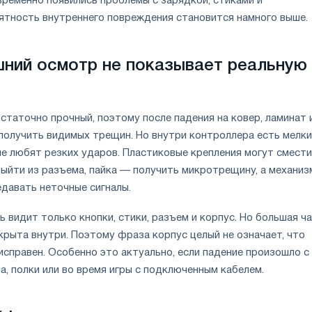
временно появились проблемы с зарядкой, стиками и
ятность внутреннего повреждения становится намного выше.
ний осмотр не показывает реальную
статочно прочный, поэтому после падения на ковер, ламинат 
 получить видимых трещин. Но внутри контроллера есть мелк
не любят резких ударов. Пластиковые крепления могут смести
ыйти из разъема, пайка — получить микротрещину, а механиз
едавать неточные сигналы.
 видит только кнопки, стики, разъем и корпус. Но большая ч
крыта внутри. Поэтому фраза корпус целый не означает, что
справен. Особенно это актуально, если падение произошло с
а, полки или во время игры с подключенным кабелем.