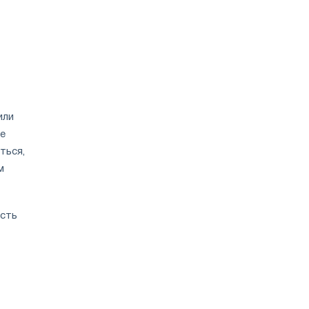
или
ие
ться,
м
асть