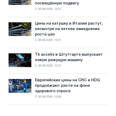
с
посвящённую подвигу
патриотическую
максимума
06-08-2026, 13:01
акцию,
2026
посвящённую
года
подвигу
Цены на катушку в Италии растут,
Цены
советской
несмотря на летнее замедление
на
авиации
роста цен
катушку
в
06-08-2026, 13:01
в
годы
Италии
Великой
растут,
Отечественной
Tk accelis в Штутгарте выпускает
Tk
несмотря
войны
новую режущую машину
accelis
на
06-08-2026, 13:01
в
летнее
Штутгарте
замедление
выпускает
роста
Европейские цены на CRC и HDG
Европейские
новую
цен
продолжают расти на фоне
цены
режущую
здорового спроса
на
машину
06-08-2026, 13:00
CRC
и
HDG
продолжают