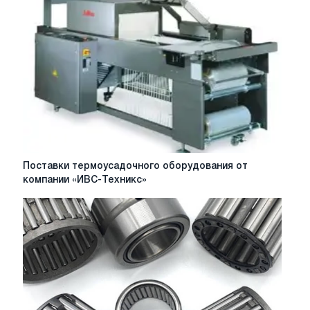
ризикувати
купуючи
старий?
Поставки
Поставки термоусадочного оборудования от
термоусадочного
компании «ИВС-Техникс»
оборудования
от
компании
«ИВС-
Техникс»