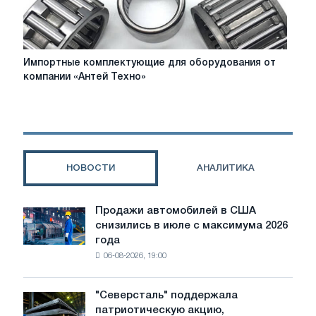
Импортные
Импортные комплектующие для оборудования от
комплектующие
компании «Антей Техно»
для
оборудования
от
компании
«Антей
Техно»
НОВОСТИ
АНАЛИТИКА
Продажи автомобилей в США
Продажи
снизились в июле с максимума 2026
автомобилей
года
в
06-08-2026, 19:00
США
снизились
в
"Северсталь" поддержала
"Северсталь"
июле
патриотическую акцию,
поддержала