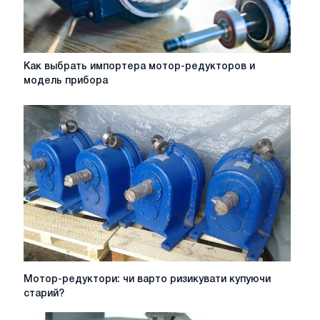
Как
Как выбрать импортера мотор-редукторов и
выбрать
модель прибора
импортера
мотор-
редукторов
и
модель
прибора
Мотор-
Мотор-редуктори: чи варто ризикувати купуючи
редуктори:
старий?
чи
варто