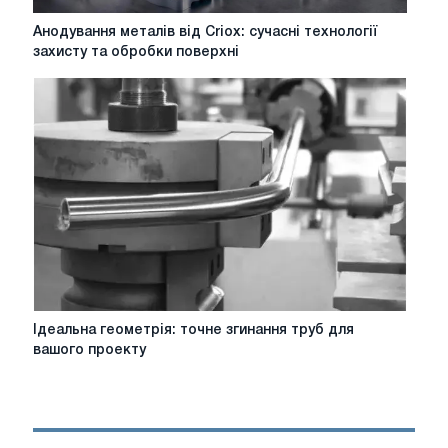
Анодування
Анодування металів від Criox: сучасні технології
металів
захисту та обробки поверхні
від
Criox:
сучасні
технології
захисту
та
обробки
поверхні
Ідеальна
Ідеальна геометрія: точне згинання труб для
геометрія:
вашого проекту
точне
згинання
труб
для
вашого