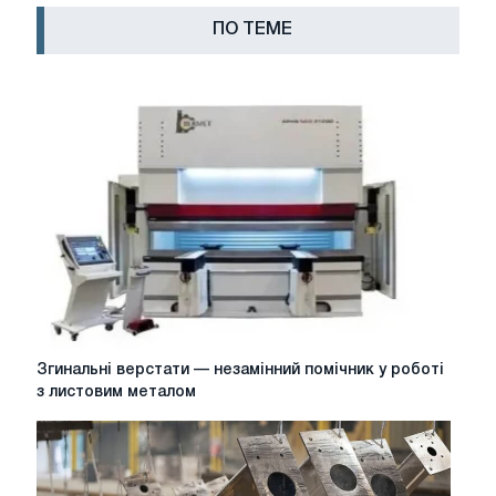
ПО ТЕМЕ
Згинальні
Згинальні верстати — незамінний помічник у роботі
верстати
з листовим металом
—
незамінний
помічник
у