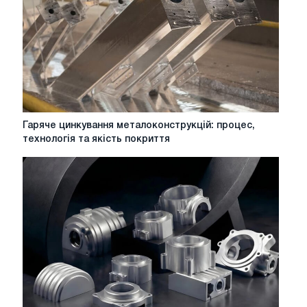
роботі
з
листовим
металом
Гаряче
Гаряче цинкування металоконструкцій: процес,
цинкування
технологія та якість покриття
металоконструкцій:
процес,
технологія
та
якість
покриття