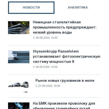
проекту
НОВОСТИ
АНАЛИТИКА
Немецкая сталелитейная
Немецкая
промышленность предупреждает:
сталелитейная
низкий уровень воды
промышленность
08-08-2026, 10:00
предупреждает:
низкий
уровень
thyssenkrupp Rasselstein
thyssenkrupp
воды
устанавливает фотоэлектрическую
Rasselstein
угрожает
систему мощностью 8
устанавливает
безопасности
08-08-2026, 10:00
фотоэлектрическую
поставок
систему
мощностью
Рынок новых грузовиков в июле
Рынок
8
07-08-2026, 16:00
новых
МВт
грузовиков
для
в
достижения
июле
На БМК произвели проволоку для
целей
На
обновления трамвайных путей
обезуглероживания