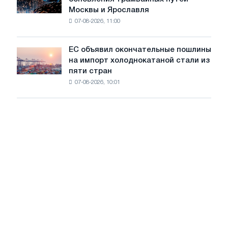
БМК
Москвы и Ярославля
произвели
07-08-2026, 11:00
проволоку
для
обновления
ЕС объявил окончательные пошлины
ЕС
трамвайных
на импорт холоднокатаной стали из
объявил
путей
пяти стран
окончательные
Москвы
07-08-2026, 10:01
пошлины
и
на
Ярославля
импорт
холоднокатаной
стали
из
пяти
стран