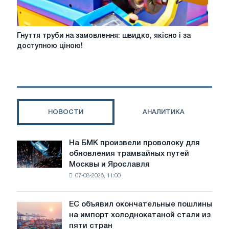
Гнуття
Гнуття труби на замовлення: швидко, якісно і за
труби
доступною ціною!
на
замовлення:
швидко,
якісно
і
за
НОВОСТИ
АНАЛИТИКА
доступною
ціною!
На БМК произвели проволоку для
На
обновления трамвайных путей
БМК
Москвы и Ярославля
произвели
07-08-2026, 11:00
проволоку
для
обновления
ЕС объявил окончательные пошлины
ЕС
трамвайных
на импорт холоднокатаной стали из
объявил
путей
пяти стран
окончательные