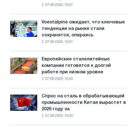
Москвы
07-08-2026, 10:01
пошлины
и
на
Ярославля
импорт
Voestalpine ожидает, что ключевые
Voestalpine
холоднокатаной
тенденции на рынке стали
ожидает,
стали
сохранятся, опираясь
что
из
07-08-2026, 10:01
ключевые
пяти
тенденции
стран
на
Европейские сталелитейные
Европейские
рынке
компании готовятся к долгой
сталелитейные
стали
работе при низком уровне
компании
сохранятся,
07-08-2026, 10:00
готовятся
опираясь
к
на
долгой
диверсификацию
Спрос на сталь в обрабатывающей
Спрос
работе
промышленности Китая вырастет в
на
при
2026 году за
сталь
низком
07-08-2026, 10:00
в
уровне
обрабатывающей
воды
промышленности
Китая