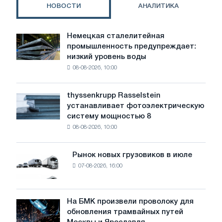
рухають
НОВОСТИ
АНАЛИТИКА
складську
техніку
в
Немецкая сталелитейная
Немецкая
майбутнє
промышленность предупреждает:
сталелитейная
низкий уровень воды
промышленность
08-08-2026, 10:00
предупреждает:
низкий
уровень
thyssenkrupp Rasselstein
thyssenkrupp
воды
устанавливает фотоэлектрическую
Rasselstein
угрожает
систему мощностью 8
устанавливает
безопасности
08-08-2026, 10:00
фотоэлектрическую
поставок
систему
мощностью
Рынок новых грузовиков в июле
Рынок
8
07-08-2026, 16:00
новых
МВт
грузовиков
для
в
достижения
июле
На БМК произвели проволоку для
целей
На
обновления трамвайных путей
обезуглероживания
БМК