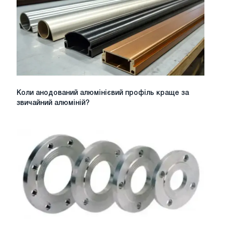
меблеве
виробництво
Коли
Коли анодований алюмінієвий профіль краще за
анодований
звичайний алюміній?
алюмінієвий
профіль
краще
за
звичайний
алюміній?