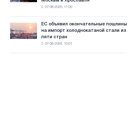
Москвы и Ярославля
произвели
07-08-2026, 11:00
проволоку
для
обновления
ЕС объявил окончательные пошлины
ЕС
трамвайных
на импорт холоднокатаной стали из
объявил
путей
пяти стран
окончательные
Москвы
07-08-2026, 10:01
пошлины
и
на
Ярославля
импорт
холоднокатаной
стали
из
пяти
стран