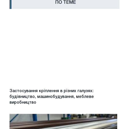
ПО ТЕМЕ
Застосування
Застосування кріплення в різних галузях:
кріплення
будівництво, машинобудування, меблеве
в
виробництво
різних
галузях:
будівництво,
машинобудування,