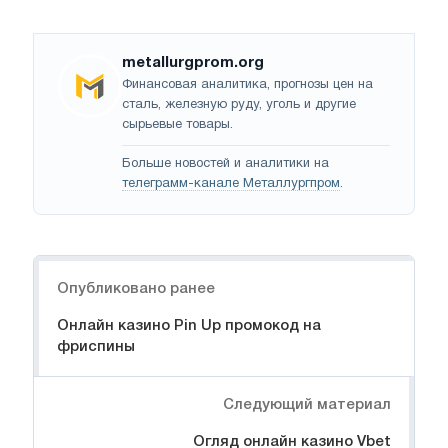
metallurgprom.org
Финансовая аналитика, прогнозы цен на
сталь, железную руду, уголь и другие
сырьевые товары.
Больше новостей и аналитики на
телеграмм-канале Металлургпром
.
Навигация
Опубликовано ранее
Онлайн казино Pin Up промокод на
фриспины
Следующий материал
Огляд онлайн казино Vbet