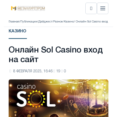
Главная
/
Публикации
/
Дайджест
/
Разное
/
Казино
/ Онлайн Sol Casino вход на са
КАЗИНО
Онлайн Sol Casino вход
на сайт
8 ФЕВРАЛЯ 2023, 16:46
19
0