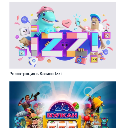
в
казино
Поинт
Лото
Регистрация
Регистрация в Казино Izzi
в
Казино
Izzi