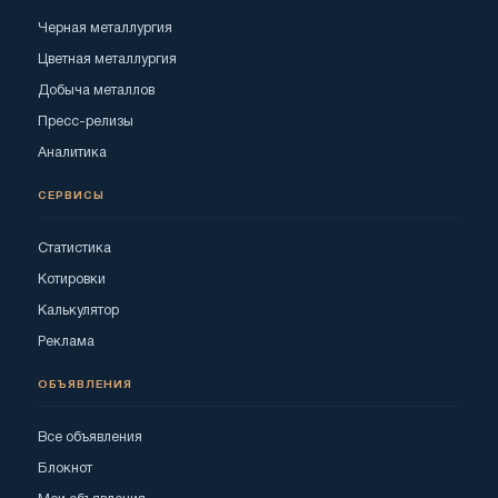
Черная металлургия
Цветная металлургия
Добыча металлов
Пресс-релизы
Аналитика
СЕРВИСЫ
Статистика
Котировки
Калькулятор
Реклама
ОБЪЯВЛЕНИЯ
Все объявления
Блокнот