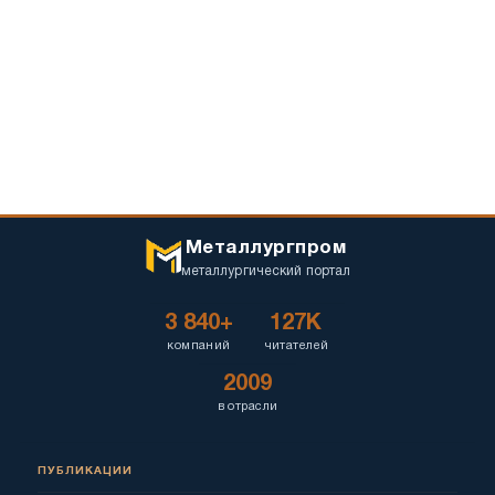
Металлургпром
металлургический портал
3 840+
127K
компаний
читателей
2009
в отрасли
ПУБЛИКАЦИИ