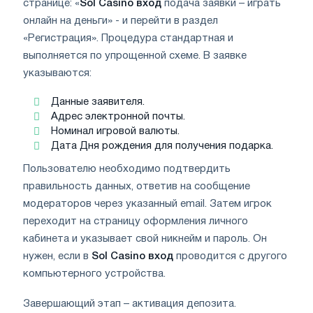
странице: «
Sol Casino вход
подача заявки – играть
онлайн на деньги» - и перейти в раздел
«Регистрация». Процедура стандартная и
выполняется по упрощенной схеме. В заявке
указываются:
Данные заявителя.
Адрес электронной почты.
Номинал игровой валюты.
Дата Дня рождения для получения подарка.
Пользователю необходимо подтвердить
правильность данных, ответив на сообщение
модераторов через указанный email. Затем игрок
переходит на страницу оформления личного
кабинета и указывает свой никнейм и пароль. Он
нужен, если в
Sol Casino вход
проводится с другого
компьютерного устройства.
Завершающий этап – активация депозита.