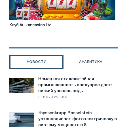
Клуб
Клуб Vulkancasino ltd
Vulkancasino
ltd
НОВОСТИ
АНАЛИТИКА
Немецкая сталелитейная
Немецкая
промышленность предупреждает:
сталелитейная
низкий уровень воды
промышленность
08-08-2026, 10:00
предупреждает:
низкий
уровень
thyssenkrupp Rasselstein
thyssenkrupp
воды
устанавливает фотоэлектрическую
Rasselstein
угрожает
систему мощностью 8
устанавливает