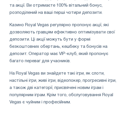
та акції. Ви отримаєте 100% вітальний бонус,
розподілений на ваші перші чотири депозити.
Казино Royal Vegas регулярно пропонує акції, які
дозволяють гравцям ефективно оптимізувати свої
депозити. Ці акції можуть бути у формі
безкоштовних обертань, кешбеку та бонусів на
депозит. Оператор має VIP-клуб, який пропонує
багато переваг для учасників.
На Royal Vegas ви знайдете такі ігри, як слоти,
настільні ігри, живі ігри, відеопокер, прогресивні ігри,
а також дві категорії, присвячені новим іграм і
популярним іграм. Крім того, обслуговування Royal
Vegas є чуйним і професійним.