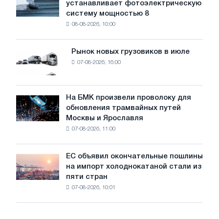
устанавливает фотоэлектрическую
Rasselstein
угрожает
систему мощностью 8
устанавливает
безопасности
08-08-2026, 10:00
фотоэлектрическую
поставок
систему
мощностью
Рынок новых грузовиков в июле
Рынок
8
07-08-2026, 16:00
новых
МВт
грузовиков
для
в
достижения
июле
На БМК произвели проволоку для
целей
На
обновления трамвайных путей
обезуглероживания
БМК
Москвы и Ярославля
произвели
07-08-2026, 11:00
проволоку
для
обновления
ЕС объявил окончательные пошлины
ЕС
трамвайных
на импорт холоднокатаной стали из
объявил
путей
пяти стран
окончательные
Москвы
07-08-2026, 10:01
пошлины
и
на
Ярославля
импорт