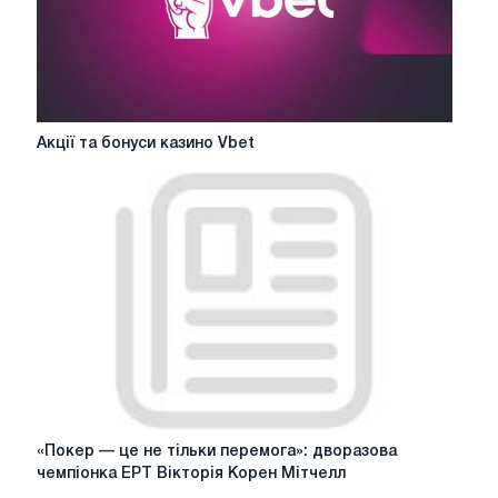
Акції
Акції та бонуси казино Vbet
та
бонуси
казино
Vbet
«Покер
«Покер — це не тільки перемога»: дворазова
—
чемпіонка EPT Вікторія Корен Мітчелл
це