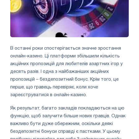
В останні роки спостерігається значне зростання
онлайн-казино. Ці платформи збільшили кількість
акційних пропозицій для любителів азартних ігор у
десять разів. І одна з найбажаніших акційних
пропозицій – бездепозитний бонус. Крім того, це
перше, що гравець перевіряє, коли хоче
зареєструватися в онлайн-казино.
Як результат, багато закладів покладаються на цю
функцію, щоб залучити більше нових гравців. Однак
важливо бути дуже обережним, оскільки деякі
бездепозитні бонуси справді є пастками. У цьому