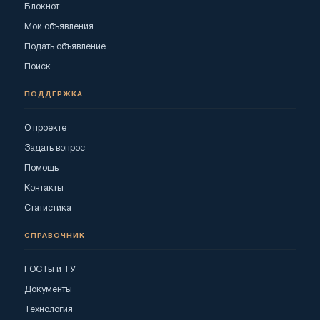
Блокнот
Мои объявления
Подать объявление
Поиск
ПОДДЕРЖКА
О проекте
Задать вопрос
Помощь
Контакты
Статистика
СПРАВОЧНИК
ГОСТы и ТУ
Документы
Технология