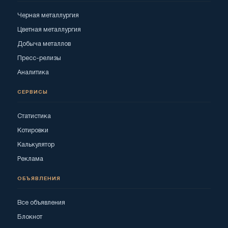
Черная металлургия
Цветная металлургия
Добыча металлов
Пресс-релизы
Аналитика
СЕРВИСЫ
Статистика
Котировки
Калькулятор
Реклама
ОБЪЯВЛЕНИЯ
Все объявления
Блокнот