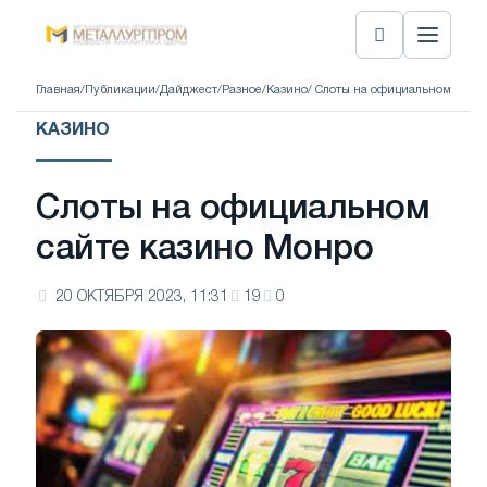
Главная
/
Публикации
/
Дайджест
/
Разное
/
Казино
/ Слоты на официальном сайт
КАЗИНО
Слоты на официальном
сайте казино Монро
20 ОКТЯБРЯ 2023, 11:31
19
0