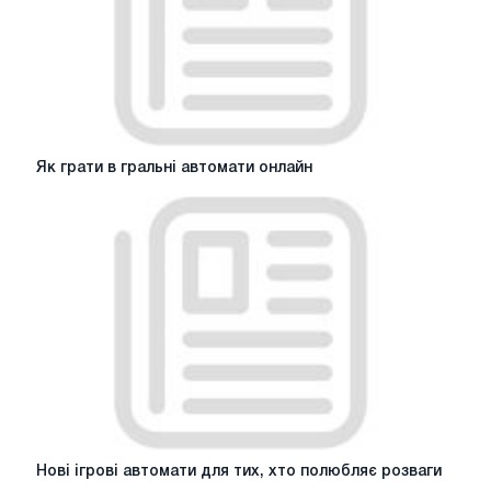
Як
Як грати в гральні автомати онлайн
грати
в
гральні
автомати
онлайн
Нові
Нові ігрові автомати для тих, хто полюбляє розваги
ігрові