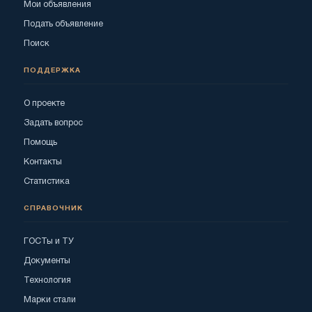
Мои объявления
Подать объявление
Поиск
ПОДДЕРЖКА
О проекте
Задать вопрос
Помощь
Контакты
Статистика
СПРАВОЧНИК
ГОСТы и ТУ
Документы
Технология
Марки стали