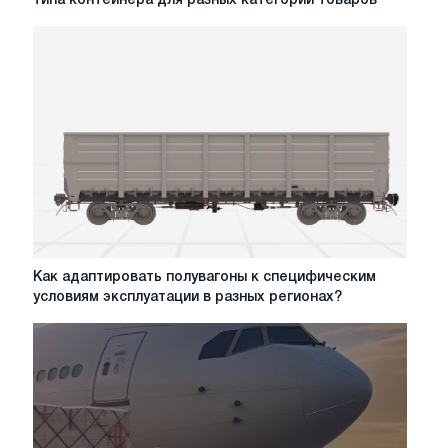
типа контейнера для разных категорий товаров
особенности
выбора
типа
контейнера
для
разных
категорий
товаров
Как
Как адаптировать полувагоны к специфическим
адаптировать
условиям эксплуатации в разных регионах?
полувагоны
к
специфическим
условиям
эксплуатации
в
разных