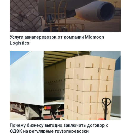
регионах?
Услуги
Услуги авиаперевозок от компании Midmoon
авиаперевозок
Logistics
от
компании
Midmoon
Logistics
Почему
Почему бизнесу выгодно заключать договор с
бизнесу
СДЭК на регулярные грузоперевозки