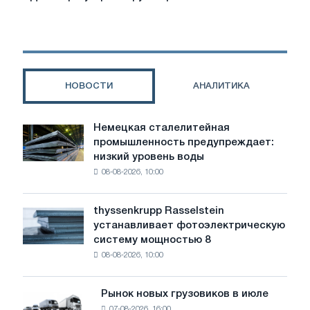
выгодно
заключать
договор
с
СДЭК
на
НОВОСТИ
АНАЛИТИКА
регулярные
грузоперевозки
Немецкая сталелитейная
Немецкая
промышленность предупреждает:
сталелитейная
низкий уровень воды
промышленность
08-08-2026, 10:00
предупреждает:
низкий
уровень
thyssenkrupp Rasselstein
thyssenkrupp
воды
устанавливает фотоэлектрическую
Rasselstein
угрожает
систему мощностью 8
устанавливает
безопасности
08-08-2026, 10:00
фотоэлектрическую
поставок
систему
мощностью
Рынок новых грузовиков в июле
Рынок
8
07-08-2026, 16:00