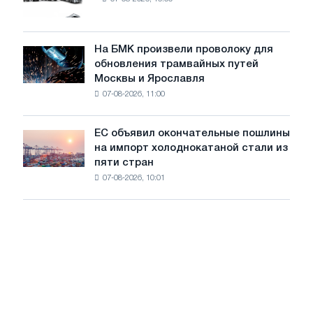
новых
МВт
грузовиков
для
в
достижения
июле
На БМК произвели проволоку для
целей
На
обновления трамвайных путей
обезуглероживания
БМК
Москвы и Ярославля
произвели
07-08-2026, 11:00
проволоку
для
обновления
ЕС объявил окончательные пошлины
ЕС
трамвайных
на импорт холоднокатаной стали из
объявил
путей
пяти стран
окончательные
Москвы
07-08-2026, 10:01
пошлины
и
на
Ярославля
импорт
холоднокатаной
стали
из
пяти
стран