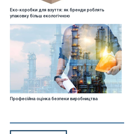
Еко-
Еко-коробки для взуття: як бренди роблять
коробки
упаковку більш екологічною
для
взуття:
як
бренди
роблять
упаковку
більш
екологічною
Професійна
Професійна оцінка безпеки виробництва
оцінка
безпеки
виробництва