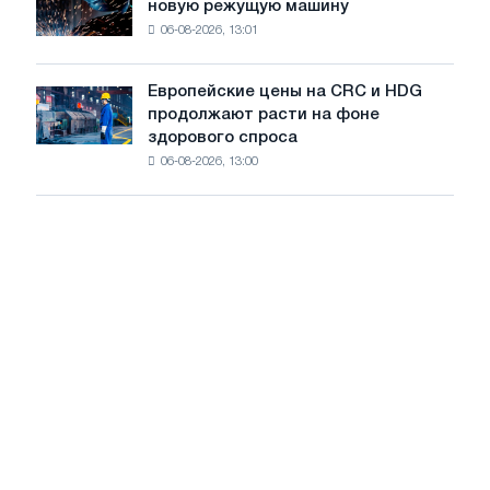
войны
новую режущую машину
accelis
на
06-08-2026, 13:01
в
летнее
Штутгарте
замедление
выпускает
роста
Европейские цены на CRC и HDG
Европейские
новую
цен
продолжают расти на фоне
цены
режущую
здорового спроса
на
машину
06-08-2026, 13:00
CRC
и
HDG
продолжают
расти
на
фоне
здорового
спроса