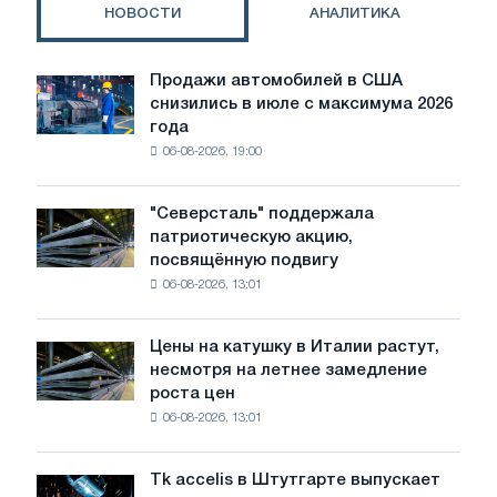
НОВОСТИ
АНАЛИТИКА
Продажи автомобилей в США
Продажи
снизились в июле с максимума 2026
автомобилей
года
в
06-08-2026, 19:00
США
снизились
в
"Северсталь" поддержала
"Северсталь"
июле
патриотическую акцию,
поддержала
с
посвящённую подвигу
патриотическую
максимума
06-08-2026, 13:01
акцию,
2026
посвящённую
года
подвигу
Цены на катушку в Италии растут,
Цены
советской
несмотря на летнее замедление
на
авиации
роста цен
катушку
в
06-08-2026, 13:01
в
годы
Италии
Великой
растут,
Отечественной
Tk accelis в Штутгарте выпускает
Tk
несмотря