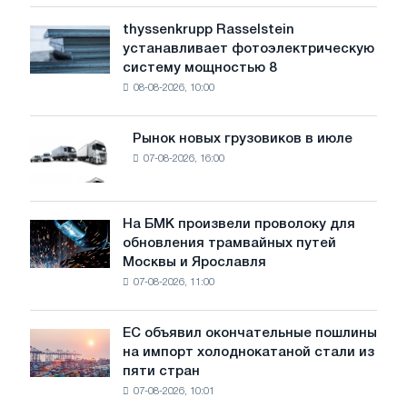
низкий
уровень
thyssenkrupp Rasselstein
thyssenkrupp
воды
устанавливает фотоэлектрическую
Rasselstein
угрожает
систему мощностью 8
устанавливает
безопасности
08-08-2026, 10:00
фотоэлектрическую
поставок
систему
мощностью
Рынок новых грузовиков в июле
Рынок
8
07-08-2026, 16:00
новых
МВт
грузовиков
для
в
достижения
июле
На БМК произвели проволоку для
целей
На
обновления трамвайных путей
обезуглероживания
БМК
Москвы и Ярославля
произвели
07-08-2026, 11:00
проволоку
для
обновления
ЕС объявил окончательные пошлины
ЕС
трамвайных
на импорт холоднокатаной стали из
объявил
путей
пяти стран
окончательные
Москвы
07-08-2026, 10:01
пошлины
и