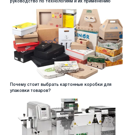
руководство по технологиям и их применению
обработки
металла:
полное
руководство
по
технологиям
и
их
применению
Почему
Почему стоит выбрать картонные коробки для
стоит
упаковки товаров?
выбрать
картонные
коробки
для
упаковки
товаров?