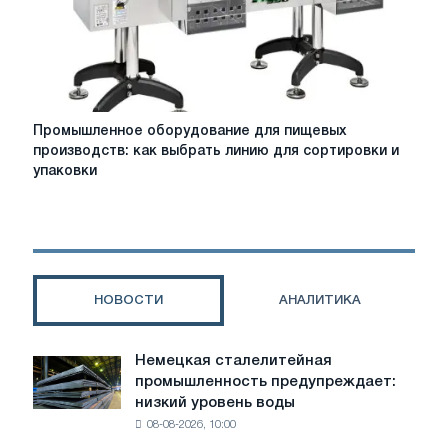
Промышленное
Промышленное оборудование для пищевых
оборудование
производств: как выбрать линию для сортировки и
для
упаковки
пищевых
производств:
как
выбрать
линию
для
НОВОСТИ
АНАЛИТИКА
сортировки
и
упаковки
Немецкая сталелитейная
Немецкая
продукции
промышленность предупреждает:
сталелитейная
низкий уровень воды
промышленность
08-08-2026, 10:00
предупреждает: