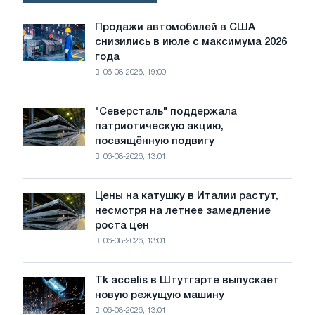
экспертов
Продажи автомобилей в США
Продажи
снизились в июле с максимума 2026
автомобилей
года
в
06-08-2026, 19:00
США
снизились
в
"Северсталь" поддержала
"Северсталь"
июле
патриотическую акцию,
поддержала
с
посвящённую подвигу
патриотическую
максимума
06-08-2026, 13:01
акцию,
2026
посвящённую
года
подвигу
Цены на катушку в Италии растут,
Цены
советской
несмотря на летнее замедление
на
авиации
роста цен
катушку
в
06-08-2026, 13:01
в
годы
Италии
Великой
растут,
Отечественной
Tk accelis в Штутгарте выпускает
Tk
несмотря
войны
новую режущую машину
accelis
на
06-08-2026, 13:01
в