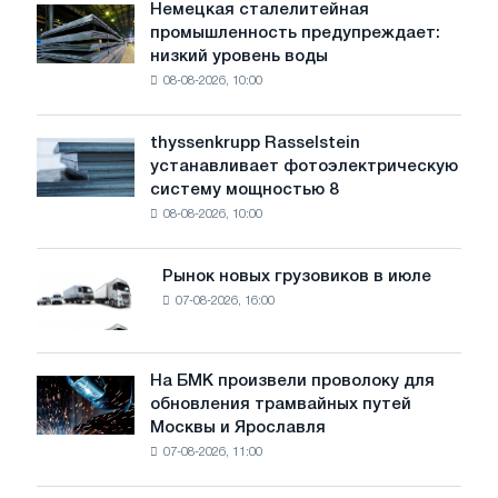
Немецкая сталелитейная
Немецкая
промышленность предупреждает:
сталелитейная
низкий уровень воды
промышленность
08-08-2026, 10:00
предупреждает:
низкий
уровень
thyssenkrupp Rasselstein
thyssenkrupp
воды
устанавливает фотоэлектрическую
Rasselstein
угрожает
систему мощностью 8
устанавливает
безопасности
08-08-2026, 10:00
фотоэлектрическую
поставок
систему
мощностью
Рынок новых грузовиков в июле
Рынок
8
07-08-2026, 16:00
новых
МВт
грузовиков
для
в
достижения
июле
На БМК произвели проволоку для
целей
На
обновления трамвайных путей
обезуглероживания
БМК
Москвы и Ярославля
произвели
07-08-2026, 11:00
проволоку
для