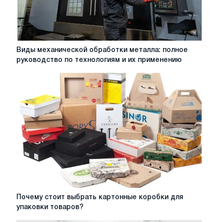
Виды
Виды механической обработки металла: полное
механической
руководство по технологиям и их применению
обработки
металла:
полное
руководство
по
технологиям
и
их
применению
Почему
Почему стоит выбрать картонные коробки для
стоит
упаковки товаров?
выбрать