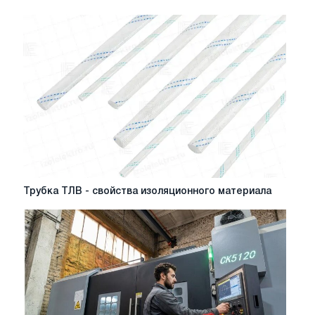
Трубка
Трубка ТЛВ - свойства изоляционного материала
ТЛВ
-
свойства
изоляционного
материала