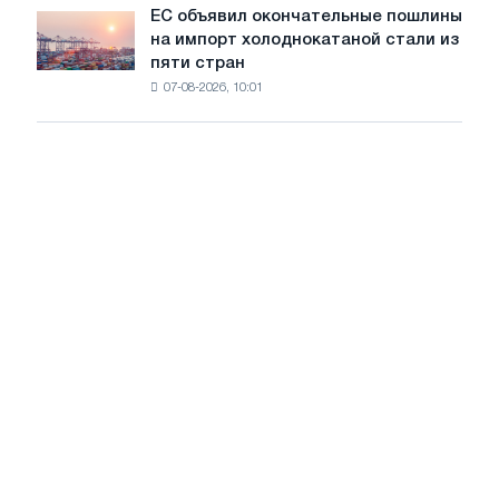
обновления
ЕС объявил окончательные пошлины
ЕС
трамвайных
на импорт холоднокатаной стали из
объявил
путей
пяти стран
окончательные
Москвы
07-08-2026, 10:01
пошлины
и
на
Ярославля
импорт
холоднокатаной
стали
из
пяти
стран