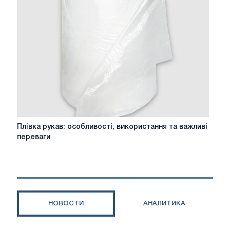
картонные
коробки
для
упаковки
товаров?
Плівка
Плівка рукав: особливості, використання та важливі
рукав:
переваги
особливості,
використання
та
важливі
переваги
НОВОСТИ
АНАЛИТИКА