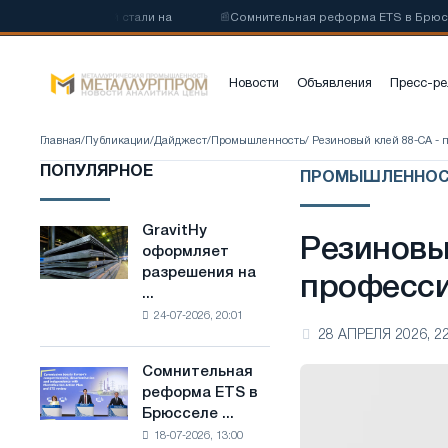
еродистой стали на
📰
Сомнительная реформа ETS в Брюсселе совм
Новости
Объявления
Пресс-ре
Главная
/
Публикации
/
Дайджест
/
Промышленность
/ Резиновый клей 88-СА -
ПОПУЛЯРНОЕ
ПРОМЫШЛЕННОС
GravitHy
GravitHy
Резиновы
оформляет
оформляет
разрешения на
разрешения
професси
...
на
24-07-2026, 20:01
строительство
28 АПРЕЛЯ 2026, 22
завода
по
Сомнительная
Сомнительная
производству
реформа ETS в
реформа
низкоуглеродистой
Брюсселе ...
ETS
стали
18-07-2026, 13:00
в
на