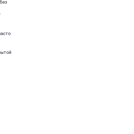
 без
т
часто
к
рытой