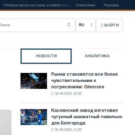
 квоты на сталь ослабят конкуренцию в Соединенном Королевстве
Статистика
Реклама
ВОЙТИ
В
ы
б
НОВОСТИ
АНАЛИТИКА
р
а
Рынки становятся все более
Рынки
т
чувствительными к
становятся
потрясениям: Glencore
все
ь
05-08-2026, 22:00
более
я
чувствительными
к
з
Каслинский завод изготовил
Каслинский
потрясениям:
чугунный шахматный павильон
завод
ы
Glencore
для Белгорода
изготовил
к
05-08-2026, 21:00
чугунный