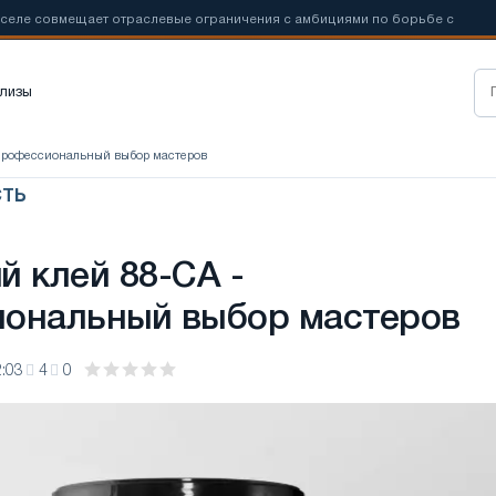
ещает отраслевые ограничения с амбициями по борьбе с
📰
Новые
лизы
 профессиональный выбор мастеров
ТЬ
й клей 88-СА -
ональный выбор мастеров
:03
4
0