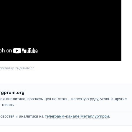
rgprom.org
ая аналитика, прогнозы цен на сталь, железную руду, уголь и другие
 товары.
овостей и аналитики на
телеграмм-канале Металлургпром
.