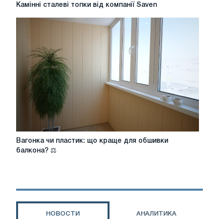
Камінні
Камінні сталеві топки від компанії Saven
сталеві
топки
від
компанії
Saven
Вагонка
Вагонка чи пластик: що краще для обшивки
чи
балкона? ⚖️
пластик:
що
краще
для
обшивки
балкона?
НОВОСТИ
АНАЛИТИКА
⚖️