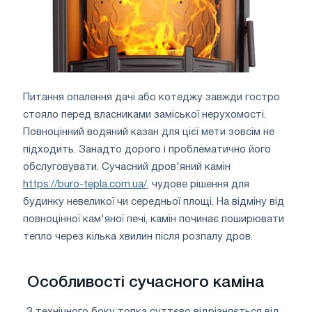
Питання опалення дачі або котеджу завжди гостро
стояло перед власниками заміської нерухомості.
Повноцінний водяний казан для цієї мети зовсім не
підходить. Занадто дорого і проблематично його
обслуговувати. Сучасний дров'яний камін
https://buro-tepla.com.ua/
, чудове рішення для
будинку невеликої чи середньої площі. На відміну від
повноцінної кам'яної печі, камін починає поширювати
тепло через кілька хвилин після розпалу дров.
Особливості сучасного каміна
З технічного боку топка суттєво відрізняється від