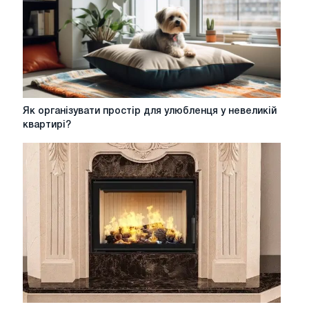
Як
Як організувати простір для улюбленця у невеликій
організувати
квартирі?
простір
для
улюбленця
у
невеликій
квартирі?