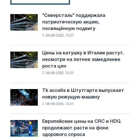
"Северсталь" поддержала
"Северсталь"
патриотическую акцию,
поддержала
посвящённую подвигу
патриотическую
06-08-2026, 13:01
акцию,
посвящённую
подвигу
Цены на катушку в Италии растут,
Цены
советской
несмотря на летнее замедление
на
авиации
роста цен
катушку
в
06-08-2026, 13:01
в
годы
Италии
Великой
растут,
Отечественной
Tk accelis в Штутгарте выпускает
Tk
несмотря
войны
новую режущую машину
accelis
на
06-08-2026, 13:01
в
летнее
Штутгарте
замедление
выпускает
роста
Европейские цены на CRC и HDG
Европейские
новую
цен
продолжают расти на фоне
цены
режущую
здорового спроса
на
машину