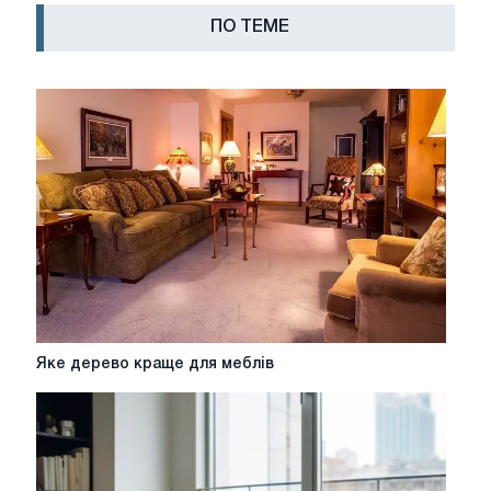
ПО ТЕМЕ
Яке
Яке дерево краще для меблів
дерево
краще
для
меблів