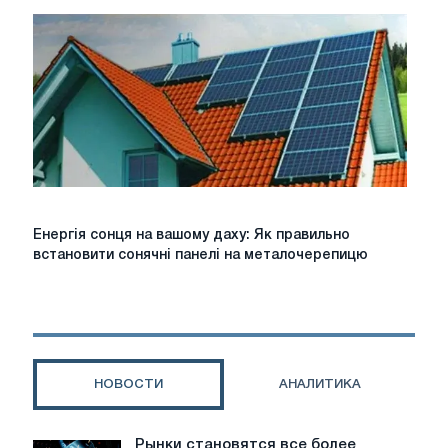
Мистецтво
освітлення
для
вашого
дому
Енергія
Енергія сонця на вашому даху: Як правильно
сонця
встановити сонячні панелі на металочерепицю
на
вашому
даху:
Як
правильно
встановити
НОВОСТИ
АНАЛИТИКА
сонячні
панелі
на
Рынки становятся все более