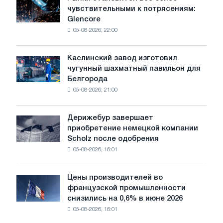
Рынки
металочерепицю
чувствительными к потрясениям:
становятся
Glencore
все
05-08-2026, 22:00
более
чувствительными
к
Каслинский завод изготовил
Каслинский
потрясениям:
чугунный шахматный павильон для
завод
Glencore
Белгорода
изготовил
05-08-2026, 21:00
чугунный
шахматный
павильон
Дерижебур завершает
Дерижебур
для
приобретение немецкой компании
завершает
Белгорода
Scholz после одобрения
приобретение
05-08-2026, 16:01
немецкой
компании
Scholz
Цены производителей во
Цены
после
французской промышленности
производителей
одобрения
снизились на 0,6% в июне 2026
во
Европейской
05-08-2026, 16:01
французской
комиссии
промышленности