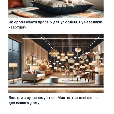
Як
Як організувати простір для улюбленця у невеликій
організувати
квартирі?
простір
для
улюбленця
у
невеликій
квартирі?
Люстри
Люстри в сучасному стилі: Мистецтво освітлення
в
для вашого дому
сучасному
стилі: