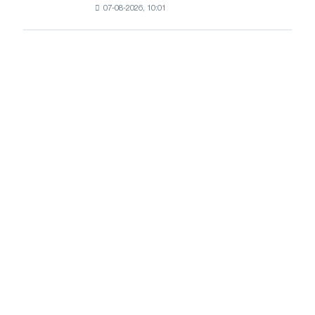
Москвы
07-08-2026, 10:01
пошлины
и
на
Ярославля
импорт
холоднокатаной
стали
из
пяти
стран