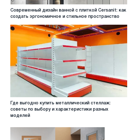
Современный
Современный дизайн ванной с плиткой Cersanit: как
дизайн
создать эргономичное и стильное пространство
ванной
с
плиткой
Cersanit:
как
создать
эргономичное
и
стильное
пространство
Где
Где выгодно купить металлический стеллаж:
выгодно
советы по выбору и характеристики разных
купить
моделей
металлический
стеллаж:
советы
по