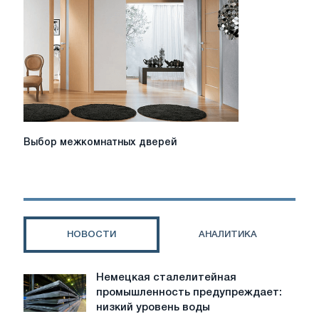
выбору
и
характеристики
разных
моделей
Выбор
Выбор межкомнатных дверей
межкомнатных
дверей
НОВОСТИ
АНАЛИТИКА
Немецкая сталелитейная
Немецкая
промышленность предупреждает:
сталелитейная
низкий уровень воды
промышленность