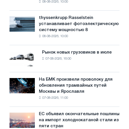
08-08-2026, 10:00
предупреждает:
низкий
уровень
thyssenkrupp Rasselstein
thyssenkrupp
воды
устанавливает фотоэлектрическую
Rasselstein
угрожает
систему мощностью 8
устанавливает
безопасности
08-08-2026, 10:00
фотоэлектрическую
поставок
систему
мощностью
Рынок новых грузовиков в июле
Рынок
8
07-08-2026, 16:00
новых
МВт
грузовиков
для
в
достижения
июле
На БМК произвели проволоку для
целей
На
обновления трамвайных путей
обезуглероживания
БМК
Москвы и Ярославля
произвели
07-08-2026, 11:00
проволоку
для
обновления
ЕС объявил окончательные пошлины
ЕС
трамвайных
на импорт холоднокатаной стали из
объявил
путей
пяти стран
окончательные