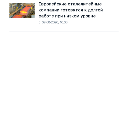
на
Европейские сталелитейные
Европейские
рынке
компании готовятся к долгой
сталелитейные
стали
работе при низком уровне
компании
сохранятся,
07-08-2026, 10:00
готовятся
опираясь
к
на
долгой
диверсификацию
работе
при
низком
уровне
воды