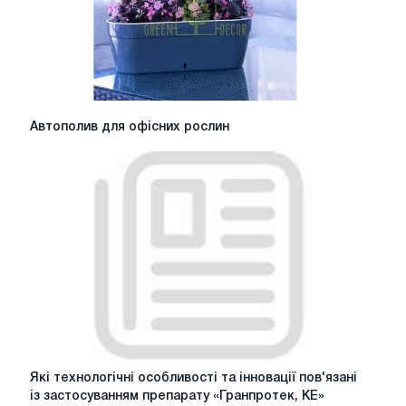
Автополив
Автополив для офісних рослин
для
офісних
рослин
Які
Які технологічні особливості та інновації пов'язані
технологічні
із застосуванням препарату «Гранпротек, КЕ»