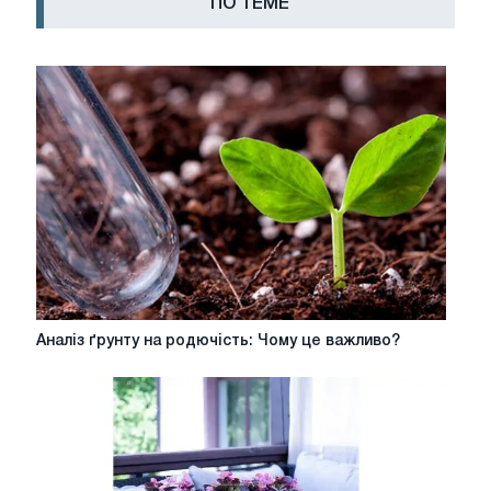
ПО ТЕМЕ
Аналіз
Аналіз ґрунту на родючість: Чому це важливо?
ґрунту
на
родючість:
Чому
це
важливо?