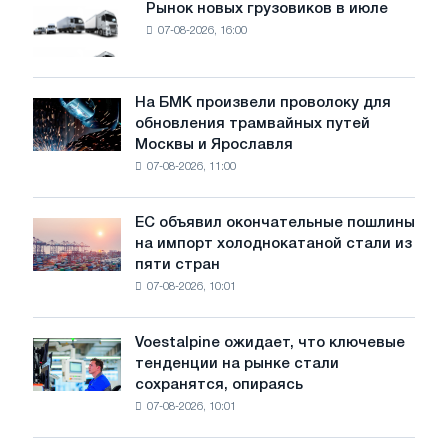
Рынок новых грузовиков в июле
Рынок
07-08-2026, 16:00
новых
грузовиков
в
июле
На БМК произвели проволоку для
На
обновления трамвайных путей
БМК
Москвы и Ярославля
произвели
07-08-2026, 11:00
проволоку
для
обновления
ЕС объявил окончательные пошлины
ЕС
трамвайных
на импорт холоднокатаной стали из
объявил
путей
пяти стран
окончательные
Москвы
07-08-2026, 10:01
пошлины
и
на
Ярославля
импорт
Voestalpine ожидает, что ключевые
Voestalpine
холоднокатаной
тенденции на рынке стали
ожидает,
стали
сохранятся, опираясь
что
из
07-08-2026, 10:01
ключевые
пяти
тенденции
стран