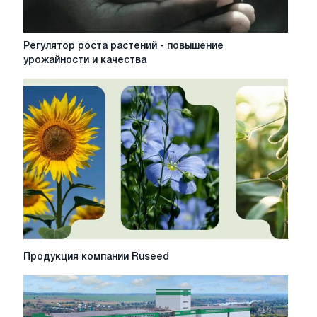
Регулятор
Регулятор роста растений - повышение
роста
урожайности и качества
растений
-
повышение
урожайности
и
качества
Продукция
Продукция компании Ruseed
компании
Ruseed