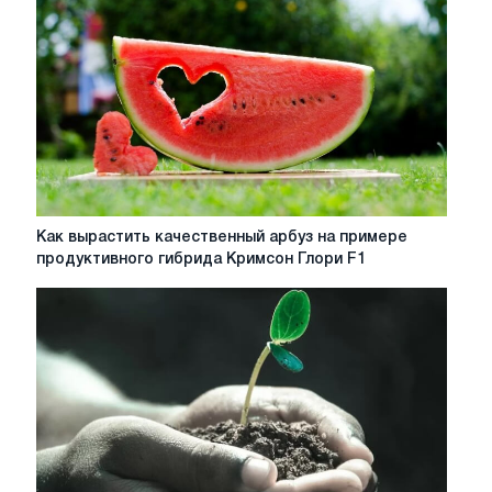
Как
Как вырастить качественный арбуз на примере
вырастить
продуктивного гибрида Кримсон Глори F1
качественный
арбуз
на
примере
продуктивного
гибрида
Кримсон
Глори
F1