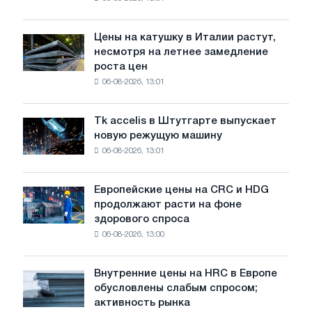
акцию,
посвящённую
подвигу
Цены на катушку в Италии растут,
Цены
советской
несмотря на летнее замедление
на
авиации
роста цен
катушку
в
06-08-2026, 13:01
в
годы
Италии
Великой
растут,
Отечественной
Tk accelis в Штутгарте выпускает
Tk
несмотря
войны
новую режущую машину
accelis
на
06-08-2026, 13:01
в
летнее
Штутгарте
замедление
выпускает
роста
Европейские цены на CRC и HDG
Европейские
новую
цен
продолжают расти на фоне
цены
режущую
здорового спроса
на
машину
06-08-2026, 13:00
CRC
и
HDG
Внутренние цены на HRC в Европе
Внутренние
продолжают
обусловлены слабым спросом;
цены
расти
активность рынка
на
на