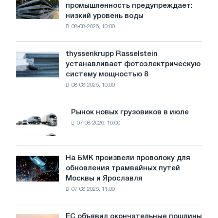
промышленность предупреждает:
сталелитейная
низкий уровень воды
промышленность
08-08-2026, 10:00
предупреждает:
низкий
уровень
thyssenkrupp Rasselstein
thyssenkrupp
воды
устанавливает фотоэлектрическую
Rasselstein
угрожает
систему мощностью 8
устанавливает
безопасности
08-08-2026, 10:00
фотоэлектрическую
поставок
систему
мощностью
Рынок новых грузовиков в июле
Рынок
8
07-08-2026, 16:00
новых
МВт
грузовиков
для
в
достижения
июле
На БМК произвели проволоку для
целей
На
обновления трамвайных путей
обезуглероживания
БМК
Москвы и Ярославля
произвели
07-08-2026, 11:00
проволоку
для
обновления
ЕС объявил окончательные пошлины