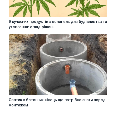
9
9 сучасних продуктів з конопель для будівництва та
сучасних
утеплення: огляд рішень
продуктів
з
конопель
для
будівництва
та
утеплення:
огляд
рішень
Септик
Септик з бетонних кілець що потрібно знати перед
з
монтажем
бетонних
кілець