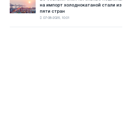
ЕС
трамвайных
на импорт холоднокатаной стали из
объявил
путей
пяти стран
окончательные
Москвы
07-08-2026, 10:01
пошлины
и
на
Ярославля
импорт
холоднокатаной
стали
из
пяти
стран