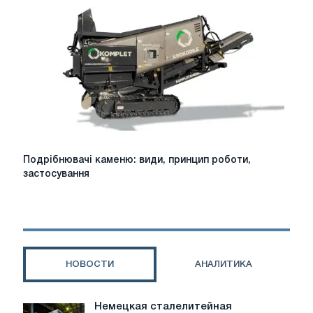
що
потрібно
знати
перед
монтажем
Подрібнювачі
Подрібнювачі каменю: види, принцип роботи,
каменю:
застосування
види,
принцип
роботи,
застосування
НОВОСТИ
АНАЛИТИКА
Немецкая сталелитейная
Немецкая