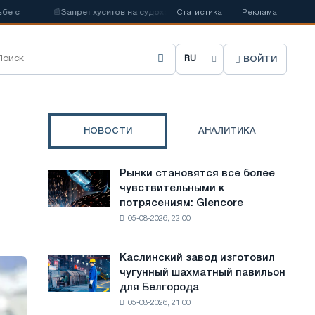
📰
Запрет хуситов на судоходство может нарушить импорт Саудовской
Статистика
Реклама
ВОЙТИ
В
ы
б
НОВОСТИ
АНАЛИТИКА
р
а
Рынки становятся все более
Рынки
т
чувствительными к
становятся
потрясениям: Glencore
все
ь
05-08-2026, 22:00
более
я
чувствительными
к
з
Каслинский завод изготовил
Каслинский
потрясениям:
чугунный шахматный павильон
завод
ы
Glencore
для Белгорода
изготовил
к
05-08-2026, 21:00
чугунный