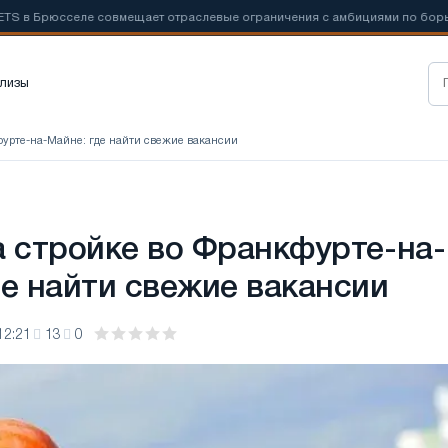
юсселе совмещает отраслевые ограничения с амбициями по борьбе с
лизы
кфурте-на-Майне: где найти свежие вакансии
О
а стройке во Франкфурте-на-
де найти свежие вакансии
12:21
13
0