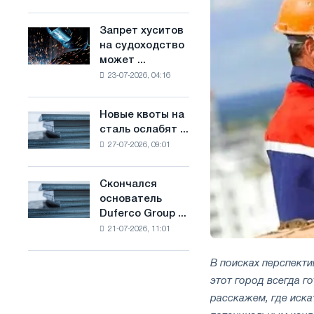
Брюсселе
основе
совмещает
водорода
Запрет хуситов
Запрет
отраслевые
во
на судоходство
хуситов
ограничения
Франции
может ...
на
с
23-07-2026, 04:16
судоходство
амбициями
может
по
нарушить
борьбе
Новые квоты на
Новые
импорт
с
сталь ослабят ...
квоты
Саудовской
изменением
27-07-2026, 09:01
на
стали
климата
сталь
ослабят
Скончался
Скончался
конкуренцию
основатель
основатель
в
Duferco Group ...
Duferco
Соединенном
21-07-2026, 11:01
Group
Королевстве
Бруно
Больфо
В поисках перспект
этот город всегда г
расскажем, где иска