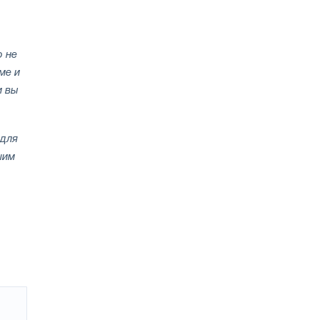
о не
ме и
и вы
 для
шим