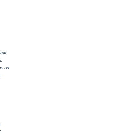
как
во
ь на
.
ь
я