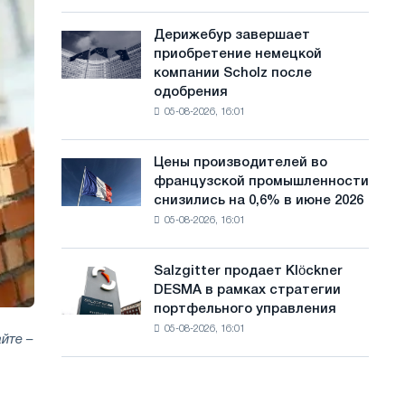
шахматный
с
павильон
Дерижебур завершает
Дерижебур
а
для
приобретение немецкой
завершает
Белгорода
й
компании Scholz после
приобретение
одобрения
немецкой
т
05-08-2026, 16:01
компании
а
Scholz
после
Цены производителей во
Цены
одобрения
французской промышленности
производителей
Европейской
снизились на 0,6% в июне 2026
во
комиссии
05-08-2026, 16:01
французской
промышленности
снизились
Salzgitter продает Klöckner
Salzgitter
на
DESMA в рамках стратегии
продает
0,6%
портфельного управления
Klöckner
в
05-08-2026, 16:01
DESMA
июне
йте –
в
2026
рамках
года
стратегии
по