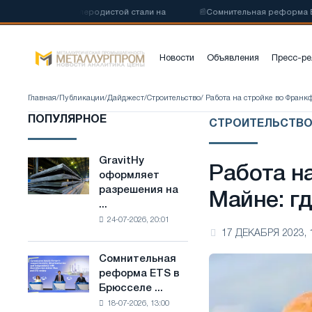
тву низкоуглеродистой стали на
📰
Сомнительная реформа ETS в Бр
Новости
Объявления
Пресс-ре
Главная
/
Публикации
/
Дайджест
/
Строительство
/ Работа на стройке во Фран
ПОПУЛЯРНОЕ
СТРОИТЕЛЬСТВ
GravitHy
GravitHy
Работа н
оформляет
оформляет
разрешения на
разрешения
Майне: г
...
на
24-07-2026, 20:01
строительство
17 ДЕКАБРЯ 2023, 
завода
по
Сомнительная
Сомнительная
производству
реформа ETS в
реформа
низкоуглеродистой
Брюсселе ...
ETS
стали
18-07-2026, 13:00
в
на