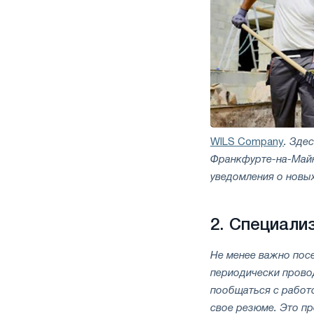
WILS Company
. Зде
Франкфурте-на-Майн
уведомления о новых
2.
Специализ
Не менее важно пос
периодически прово
пообщаться с работо
свое резюме. Это п