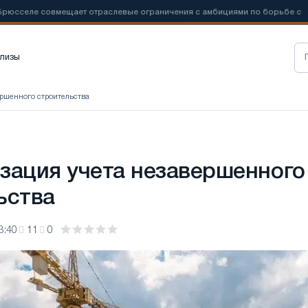
еле совмещает отраслевые ограничения с амбициями по борьбе с
лизы
ершенного строительства
О
зация учета незавершенного
ьства
3:40
11
0