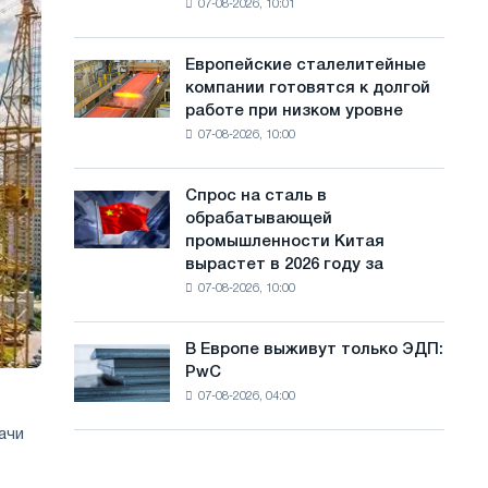
07-08-2026, 10:01
ключевые
с
стран
тенденции
а
на
Европейские сталелитейные
Европейские
рынке
й
компании готовятся к долгой
сталелитейные
стали
работе при низком уровне
компании
т
сохранятся,
07-08-2026, 10:00
готовятся
опираясь
а
к
на
долгой
диверсификацию
Спрос на сталь в
Спрос
работе
обрабатывающей
на
при
промышленности Китая
сталь
низком
вырастет в 2026 году за
в
уровне
07-08-2026, 10:00
обрабатывающей
воды
промышленности
Китая
В Европе выживут только ЭДП:
В
вырастет
PwC
Европе
в
07-08-2026, 04:00
выживут
2026
только
году
ачи
ЭДП:
за
PwC
счет