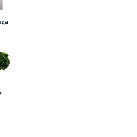
ады
т