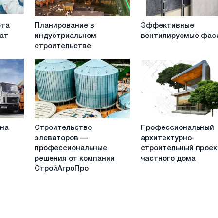
Планирование
Эффективные
ета
Планирование в
Эффективные
в
вентилируемые
ат
индустриальном
вентилируемые фас
индустриальном
фасады
строительстве
строительстве
Строительство
Профессиональный
 на
Строительство
Профессиональный
элеваторов
архитектурно-
элеваторов —
архитектурно-
—
строительный
профессиональные
строительный проек
профессиональные
проект
решения от компании
частного дома
решения
частного
СтройАгроПро
от
дома
компании
СтройАгроПро