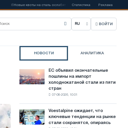
📰
Новые квоты на сталь ослабят конкуренцию в Соединенном Королевст
Статистика
Реклама
ВОЙТИ
В
ы
б
НОВОСТИ
АНАЛИТИКА
р
а
ЕС объявил окончательные
ЕС
т
пошлины на импорт
объявил
холоднокатаной стали из пяти
окончательные
ь
стран
пошлины
я
07-08-2026, 10:01
на
импорт
з
холоднокатаной
Voestalpine ожидает, что
Voestalpine
ы
стали
ключевые тенденции на рынке
ожидает,
из
к
стали сохранятся, опираясь
что
пяти