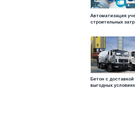
Автоматизация
Автоматизация уч
учета
строительных затр
строительных
затрат
Бетон
Бетон с доставкой
с
выгодных условиях
доставкой
на
выгодных
условиях