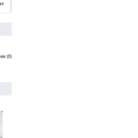
ат
и (0)