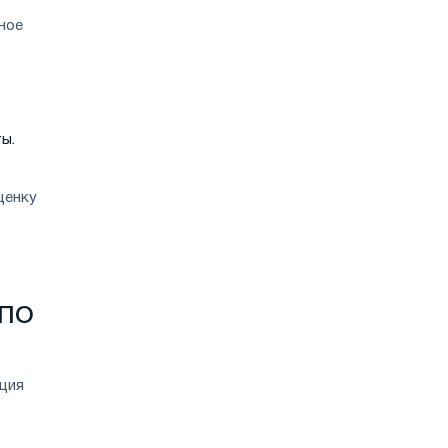
экспорта
ное
ы.
ценку
 ПО
ция