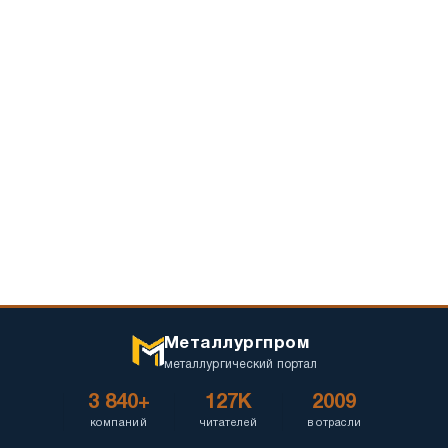
Металлургпром
металлургический портал
3 840+
127K
2009
компаний
читателей
в отрасли