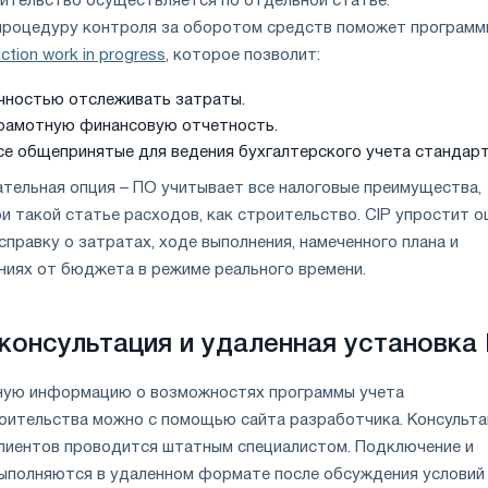
ительство осуществляется по отдельной статье.
процедуру контроля за оборотом средств поможет программ
ction work in progress
, которое позволит:
чностью отслеживать затраты.
рамотную финансовую отчетность.
е общепринятые для ведения бухгалтерского учета стандарт
ательная опция – ПО учитывает все налоговые преимущества,
и такой статье расходов, как строительство. CIP упростит о
справку о затратах, ходе выполнения, намеченного плана и
иях от бюджета в режиме реального времени.
консультация и удаленная установка
лную информацию о возможностях программы учета
оительства можно с помощью сайта разработчика. Консульта
лиентов проводится штатным специалистом. Подключение и
ыполняются в удаленном формате после обсуждения условий