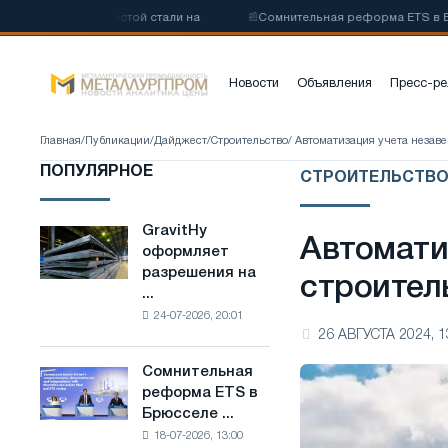
низкоуглеродистой стали на
📰
Сомнительная реформа ETS в Брюсс
Новости
Объявления
Пресс-ре
Главная
/
Публикации
/
Дайджест
/
Строительство
/ Автоматизация учета незав
ПОПУЛЯРНОЕ
СТРОИТЕЛЬСТВ
GravitHy
GravitHy
Автомати
оформляет
оформляет
разрешения на
разрешения
строител
...
на
24-07-2026, 20:01
строительство
26 АВГУСТА 2024, 1
завода
по
Сомнительная
Сомнительная
производству
реформа ETS в
реформа
низкоуглеродистой
Брюсселе ...
ETS
стали
18-07-2026, 13:00
в
на