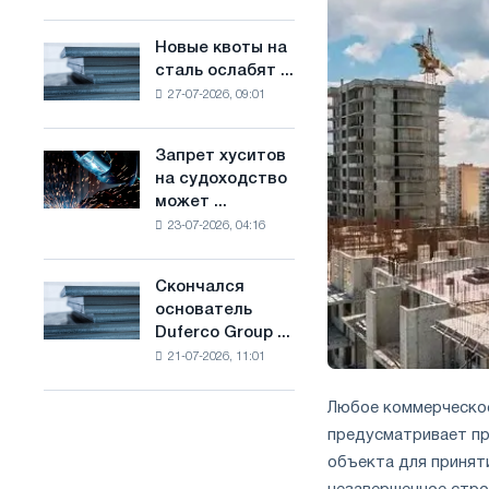
Брюсселе
основе
совмещает
водорода
Новые квоты на
Новые
отраслевые
во
сталь ослабят ...
квоты
ограничения
Франции
27-07-2026, 09:01
на
с
сталь
амбициями
ослабят
по
Запрет хуситов
Запрет
конкуренцию
борьбе
на судоходство
хуситов
в
с
может ...
на
Соединенном
изменением
23-07-2026, 04:16
судоходство
Королевстве
климата
может
нарушить
Скончался
Скончался
импорт
основатель
основатель
Саудовской
Duferco Group ...
Duferco
стали
21-07-2026, 11:01
Group
Бруно
Больфо
Любое коммерческое
предусматривает пр
объекта для приняти