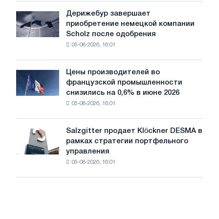
павильон
Дерижебур завершает
Дерижебур
для
приобретение немецкой компании
завершает
Белгорода
Scholz после одобрения
приобретение
05-08-2026, 16:01
немецкой
компании
Scholz
Цены производителей во
Цены
после
французской промышленности
производителей
одобрения
снизились на 0,6% в июне 2026
во
Европейской
05-08-2026, 16:01
французской
комиссии
промышленности
снизились
Salzgitter продает Klöckner DESMA в
Salzgitter
на
рамках стратегии портфельного
продает
0,6%
управления
Klöckner
в
05-08-2026, 16:01
DESMA
июне
в
2026
рамках
года
стратегии
по
портфельного
сравнению
управления
с