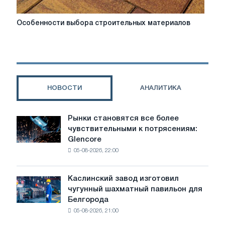
Особенности
Особенности выбора строительных материалов
выбора
строительных
материалов
НОВОСТИ
АНАЛИТИКА
Рынки становятся все более
Рынки
чувствительными к потрясениям:
становятся
Glencore
все
05-08-2026, 22:00
более
чувствительными
к
Каслинский завод изготовил
Каслинский
потрясениям:
чугунный шахматный павильон для
завод
Glencore
Белгорода
изготовил
05-08-2026, 21:00
чугунный
шахматный