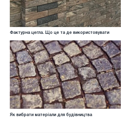
Фактурна
Фактурна цегла. Що це та де використовувати
цегла.
Що
це
та
де
використовувати
Як
Як вибрати матеріали для будівництва
вибрати
матеріали
для