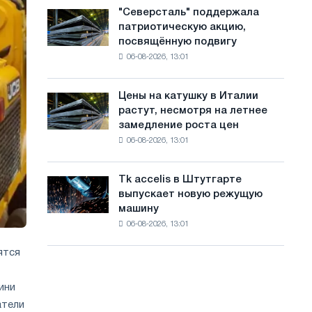
в
с
"Северсталь" поддержала
"Северсталь"
июле
патриотическую акцию,
поддержала
а
с
посвящённую подвигу
патриотическую
максимума
й
06-08-2026, 13:01
акцию,
2026
посвящённую
т
года
подвигу
Цены на катушку в Италии
Цены
а
советской
растут, несмотря на летнее
на
авиации
замедление роста цен
катушку
в
06-08-2026, 13:01
в
годы
Италии
Великой
растут,
Отечественной
Tk accelis в Штутгарте
Tk
несмотря
войны
выпускает новую режущую
accelis
на
машину
в
летнее
06-08-2026, 13:01
Штутгарте
замедление
выпускает
роста
ятся
новую
цен
режущую
машину
ини
атели