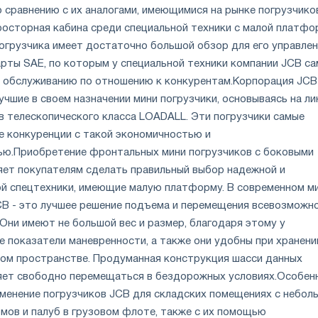
 сравнению с их аналогами, имеющимися на рынке погрузчико
просторная кабина среди специальной техники с малой платфо
огрузчика имеет достаточно большой обзор для его управлен
ты SAE, по которым у специальной техники компании JCB с
о обслуживанию по отношению к конкурентам.
Корпорация JCB
чшие в своем назначении мини погрузчики, основываясь на л
в телескопического класса LOADALL. Эти погрузчики самые
е конкуренции с такой экономичностью и
ью.
Приобретение фронтальных мини погрузчиков с боковыми
яет покупателям сделать правильный выбор надежной и
й спецтехники, имеющие малую платформу. В современном м
JCB - это лучшее решение подъема и перемещения всевозможн
 Они имеют не большой вес и размер, благодаря этому у
 показатели маневренности, а также они удобны при хранени
ном пространстве. Продуманная конструкция шасси данных
яет свободно перемещаться в бездорожных условиях.
Особен
менение погрузчиков JCB для складских помещениях с небол
мов и палуб в грузовом флоте, также с их помощью