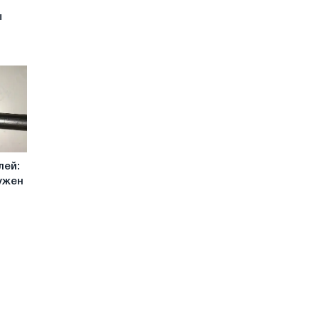
ы
лей:
нужен