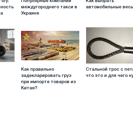
б/у:
Популярные компании
Как выбрать
компании
выбрать
чность
междугороднего такси в
автомобильные вес
междугороднего
автомобильные
на
Украине
такси
весы
в
Украине
Как
Стальной
Как правильно
Стальной трос с пет
правильно
трос
задекларировать груз
что это и для чего 
задекларировать
с
при импорте товаров из
груз
петлей:
Китая?
при
что
импорте
это
товаров
и
из
для
Китая?
чего
нужен