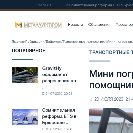
углеродистой стали на
📰
Сомнительная реформа ETS в Брюсселе с
Новости
Объявления
Пресс-ре
Главная
/
Публикации
/
Дайджест
/
Транспортные технологии
/ Мини погрузчик
ПОПУЛЯРНОЕ
ТРАНСПОРТНЫЕ 
GravitHy
GravitHy
Мини пог
оформляет
оформляет
разрешения на
разрешения
помощник
...
на
24-07-2026, 20:01
строительство
20 ИЮЛЯ 2023, 21:
завода
по
Сомнительная
Сомнительная
производству
реформа ETS в
реформа
низкоуглеродистой
Брюсселе ...
ETS
стали
18-07-2026, 13:00
в
на