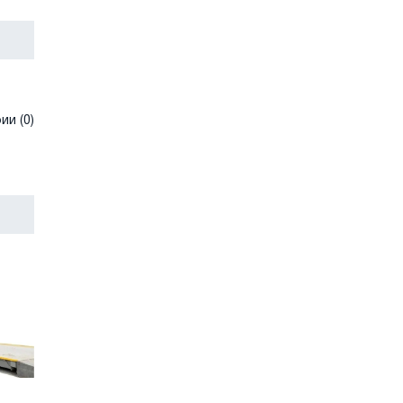
и (0)