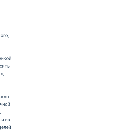
ого,
никой
сить
г,
boom
очной
,
ти на
делей