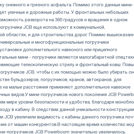
у снежного и грязного асфальта. Помимо этого данные мини-
дят уличные и дорожные работы. У фронтальных небольших
озможность разворота на 360 градусов и вращения в одном
погрузчики JCB еще используют в коммунальной,
ой областях, и для строительства дорог. Помимо вышесказанн
универсальные и многофункциональные погрузчики
установке дополнительного навесного или прицепного
альные мини - погрузчики являются малогабаритной спецтех
 имеющие телескопическую стрелу и фронтальный ковш. Повы
огрузчиков JCB, чтобы с их помощью можно было убирать сне
стве бульдозеров, погрузчиков, кранов, автокранов, для
в на малые расстояния применяют дополнительное навесное
чных видов.
У мини-погрузчиков нового поколения JCB Power
сем мире уровни безопасности и удобства, благодаря монобл
ходу в кабину. В следствии данной уникальности конструкции
и JCB увеличили видимость с кабины данного погрузчика поч
чие от машин конкурентов.
В настоящее время количество мо
ини-погрузчиков JCB Powerboom значительно увеличилось.