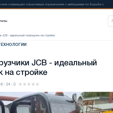
овмещает отраслевые ограничения с амбициями по борьбе с
📰
Нов
лизы
и JCB - идеальный помощник на стройке
ТЕХНОЛОГИИ
рузчики JCB - идеальный
 на стройке
46
24
0