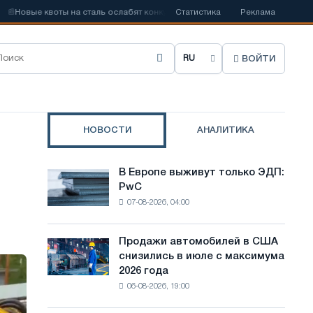
ые квоты на сталь ослабят конкуренцию в Соединенном Королевстве
Статистика
Реклама
ВОЙТИ
В
ы
б
НОВОСТИ
АНАЛИТИКА
р
а
В Европе выживут только ЭДП:
В
т
PwC
Европе
07-08-2026, 04:00
выживут
ь
только
я
ЭДП:
Продажи автомобилей в США
Продажи
PwC
з
снизились в июле с максимума
автомобилей
2026 года
в
ы
06-08-2026, 19:00
США
к
снизились