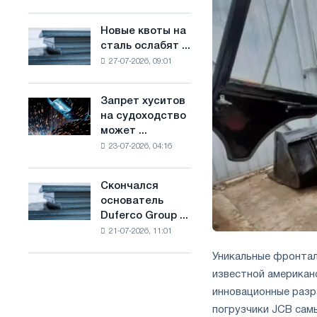
Брюсселе
основе
совмещает
водорода
Новые квоты на
Новые
отраслевые
во
сталь ослабят ...
квоты
ограничения
Франции
27-07-2026, 09:01
на
с
сталь
амбициями
ослабят
по
Запрет хуситов
Запрет
конкуренцию
борьбе
на судоходство
хуситов
в
с
может ...
на
Соединенном
изменением
23-07-2026, 04:16
судоходство
Королевстве
климата
может
нарушить
Скончался
Скончался
импорт
основатель
основатель
Саудовской
Duferco Group ...
Duferco
стали
21-07-2026, 11:01
Group
Бруно
Уникальные фронтал
Больфо
известной американ
инновационные разра
погрузчики JCB сам