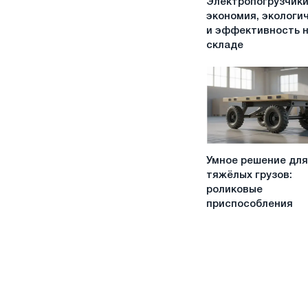
Электропогрузчики 
б/
экономия, экологи
у:
и эффективность 
экономия,
складе
экологичность
и
эффективность
на
складе
Умное
Умное решение для
решение
тяжёлых грузов:
для
роликовые
тяжёлых
приспособления
грузов:
роликовые
приспособления