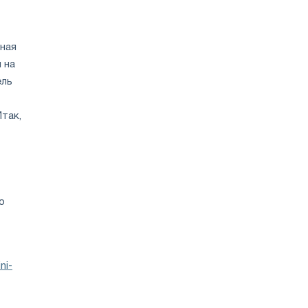
ная
 на
ель
Итак,
о
ni-