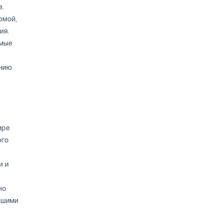
в.
рмой,
ия.
амые
инию
ире
ого
и и
но
ьшими