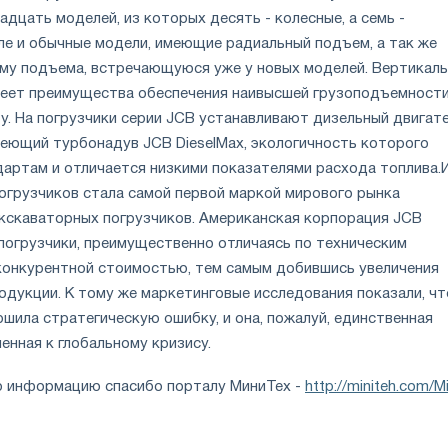
дцать моделей, из которых десять - колесные, а семь -
сле и обычные модели, имеющие радиальный подъем, а так же
му подъема, встречающуюся уже у новых моделей. Вертикаль
еет преимущества обеспечения наивысшей грузоподъемности
у. На погрузчики серии JCB устанавливают дизельный двигат
имеющий турбонадув JCB DieselMax, экологичность которого
дартам и отличается низкими показателями расхода топлива.
погрузчиков стала самой первой маркой мирового рынка
экскаваторных погрузчиков. Американская корпорация JCB
 погрузчики, преимущественно отличаясь по техническим
конкурентной стоимостью, тем самым добившись увеличения
одукции. К тому же маркетинговые исследования показали, чт
ршила стратегическую ошибку, и она, пожалуй, единственная
енная к глобальному кризису.
ю информацию спасибо порталу МиниТех -
http://miniteh.com/Mi