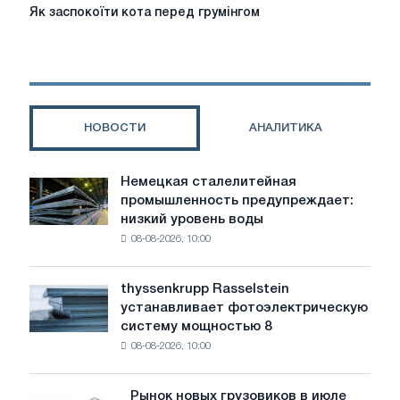
Як
Як заспокоїти кота перед грумінгом
заспокоїти
кота
перед
грумінгом
НОВОСТИ
АНАЛИТИКА
Немецкая сталелитейная
Немецкая
промышленность предупреждает:
сталелитейная
низкий уровень воды
промышленность
08-08-2026, 10:00
предупреждает:
низкий
уровень
thyssenkrupp Rasselstein
thyssenkrupp
воды
устанавливает фотоэлектрическую
Rasselstein
угрожает
систему мощностью 8
устанавливает
безопасности
08-08-2026, 10:00
фотоэлектрическую
поставок
систему
мощностью
Рынок новых грузовиков в июле