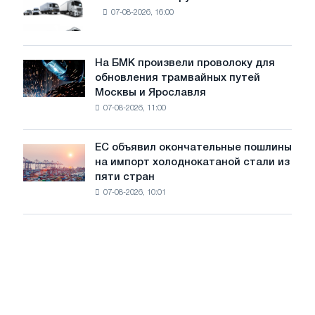
Рынок
8
07-08-2026, 16:00
новых
МВт
грузовиков
для
в
достижения
июле
На БМК произвели проволоку для
целей
На
обновления трамвайных путей
обезуглероживания
БМК
Москвы и Ярославля
произвели
07-08-2026, 11:00
проволоку
для
обновления
ЕС объявил окончательные пошлины
ЕС
трамвайных
на импорт холоднокатаной стали из
объявил
путей
пяти стран
окончательные
Москвы
07-08-2026, 10:01
пошлины
и
на
Ярославля
импорт
холоднокатаной
стали
из
пяти
стран