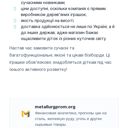
сучасними новинками;
ціни доступні, оскільки компанія є прямим
виробником дерев'яних іграшок;
якість продукції на висоті;
доставка здійснюється не лише по Україні, а й
до інших держав, адже магазин бажає
ощасливити діток із різних куточків світу.
Настав час замовити сучасні та
багатофункціональні, якісні та цікаві бізіборди. Ці
іграшки обов'язково знадобляться діткам під час
їхнього активного розвитку!
metallurgprom.org
Финансовая аналитика, прогнозы цен на
сталь, железную руду, уголь и другие
сырьевые товары.