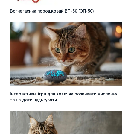
Вогнегасник
Вогнегасник порошковий ВП-50 (ОП-50)
порошковий
ВП-50
(ОП-50)
Інтерактивні
Інтерактивні ігри для кота: як розвивати мислення
ігри
та не дати нудьгувати
для
кота:
як
розвивати
мислення