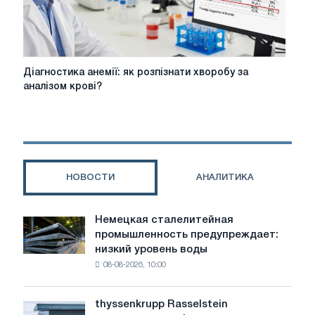
нудьгувати
Діагностика
Діагностика анемії: як розпізнати хворобу за
анемії:
аналізом крові?
як
розпізнати
хворобу
за
аналізом
крові?
НОВОСТИ
АНАЛИТИКА
Немецкая сталелитейная
Немецкая
промышленность предупреждает:
сталелитейная
низкий уровень воды
промышленность
08-08-2026, 10:00
предупреждает:
низкий
уровень
thyssenkrupp Rasselstein
thyssenkrupp
воды