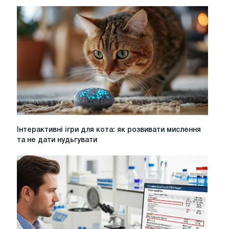
котів:
як
годувати
чутливого
улюбленця
Інтерактивні
Інтерактивні ігри для кота: як розвивати мислення
ігри
та не дати нудьгувати
для
кота:
як
розвивати
мислення
та
не
дати