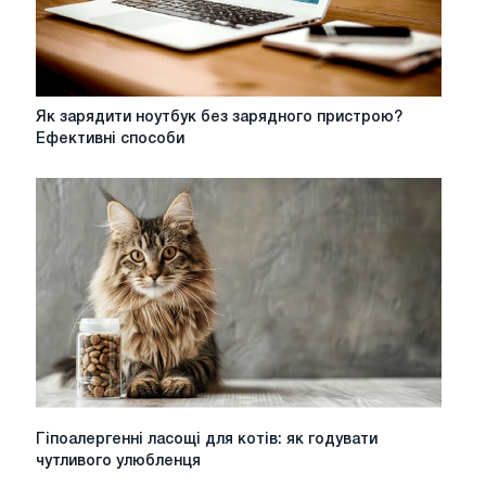
Як
Як зарядити ноутбук без зарядного пристрою?
зарядити
Ефективні способи
ноутбук
без
зарядного
пристрою?
Ефективні
способи
Гіпоалергенні
Гіпоалергенні ласощі для котів: як годувати
ласощі
чутливого улюбленця
для