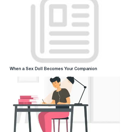
When
When a Sex Doll Becomes Your Companion
a
Sex
Doll
Becomes
Your
Companion