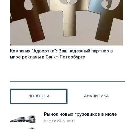
“thank
you
flowers”
Компания
Компания "Адвертка": Ваш надежный партнер в
"Адвертка":
мире рекламы в Санкт-Петербурге
Ваш
надежный
партнер
в
мире
рекламы
НОВОСТИ
АНАЛИТИКА
в
Санкт-
Петербурге
Рынок новых грузовиков в июле
Рынок
07-08-2026, 16:00
новых
грузовиков
в