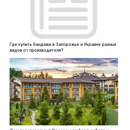
взрослых
после
травм
в
Киеве
и
Украине
Где
Где купить бандажи в Запорожье и Украине разных
купить
видов от производителя?
бандажи
в
Запорожье
и
Украине
разных
видов
от
производителя?
Дом