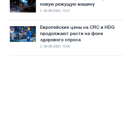
несмотря
войны
новую режущую машину
accelis
на
06-08-2026, 13:01
в
летнее
Штутгарте
замедление
выпускает
роста
Европейские цены на CRC и HDG
Европейские
новую
цен
продолжают расти на фоне
цены
режущую
здорового спроса
на
машину
06-08-2026, 13:00
CRC
и
HDG
продолжают
расти
на
фоне
здорового
спроса