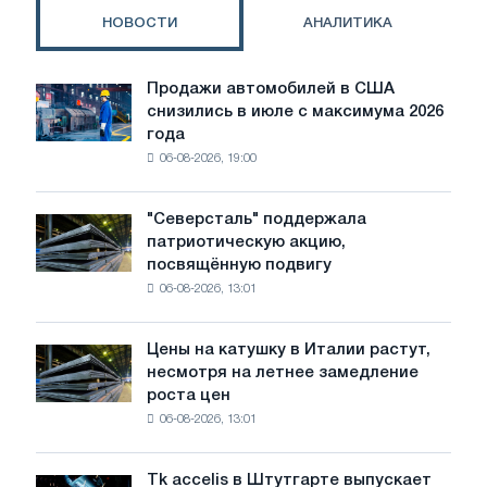
и
НОВОСТИ
АНАЛИТИКА
Украине
на
запястье
Продажи автомобилей в США
Продажи
и
снизились в июле с максимума 2026
автомобилей
плечо?
года
в
06-08-2026, 19:00
США
снизились
в
"Северсталь" поддержала
"Северсталь"
июле
патриотическую акцию,
поддержала
с
посвящённую подвигу
патриотическую
максимума
06-08-2026, 13:01
акцию,
2026
посвящённую
года
подвигу
Цены на катушку в Италии растут,
Цены
советской
несмотря на летнее замедление
на
авиации
роста цен
катушку
в
06-08-2026, 13:01
в
годы
Италии
Великой
растут,
Отечественной
Tk accelis в Штутгарте выпускает
Tk