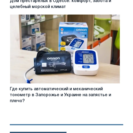
Дом престарелых в Одессе: комфорт, забота и
престарелых
целебный морской климат
в
Одессе:
комфорт,
забота
и
целебный
морской
климат
Где
Где купить автоматический и механический
купить
тонометр в Запорожье и Украине на запястье и
автоматический
плечо?
и
механический
тонометр
в
Запорожье