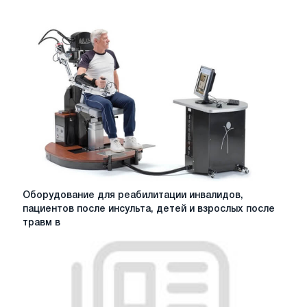
Оборудование
Оборудование для реабилитации инвалидов,
для
пациентов после инсульта, детей и взрослых после
реабилитации
травм в
инвалидов,
пациентов
после
инсульта,
детей
и