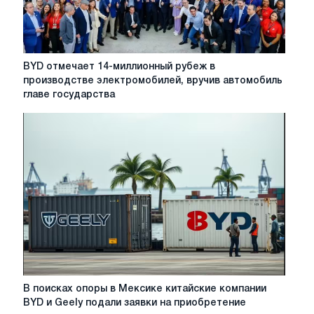
2022
года
BYD
BYD отмечает 14-миллионный рубеж в
отмечает
производстве электромобилей, вручив автомобиль
14-
главе государства
миллионный
рубеж
в
производстве
электромобилей,
вручив
автомобиль
главе
государства
Бразилии
В
В поисках опоры в Мексике китайские компании
поисках
BYD и Geely подали заявки на приобретение
опоры