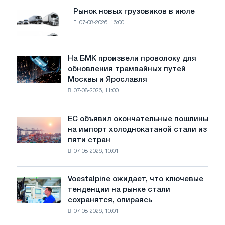
оживить
Рынок новых грузовиков в июле
Рынок
продажи
07-08-2026, 16:00
новых
в
грузовиков
Китае
в
июле
На БМК произвели проволоку для
На
обновления трамвайных путей
БМК
Москвы и Ярославля
произвели
07-08-2026, 11:00
проволоку
для
обновления
ЕС объявил окончательные пошлины
ЕС
трамвайных
на импорт холоднокатаной стали из
объявил
путей
пяти стран
окончательные
Москвы
07-08-2026, 10:01
пошлины
и
на
Ярославля
импорт
Voestalpine ожидает, что ключевые
Voestalpine
холоднокатаной
тенденции на рынке стали
ожидает,
стали
сохранятся, опираясь
что
из
07-08-2026, 10:01
ключевые
пяти
тенденции