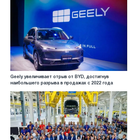
Geely
Geely увеличивает отрыв от BYD, достигнув
увеличивает
наибольшего разрыва в продажах с 2022 года
отрыв
от
BYD,
достигнув
наибольшего
разрыва
в
продажах
с