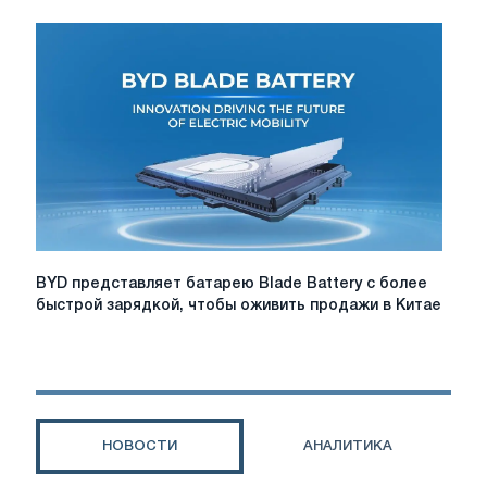
в
Мексике
китайские
компании
BYD
и
Geely
подали
заявки
на
приобретение
автомобильного
BYD
BYD представляет батарею Blade Battery с более
завода
представляет
быстрой зарядкой, чтобы оживить продажи в Китае
батарею
Blade
Battery
с
более
быстрой
НОВОСТИ
АНАЛИТИКА
зарядкой,
чтобы