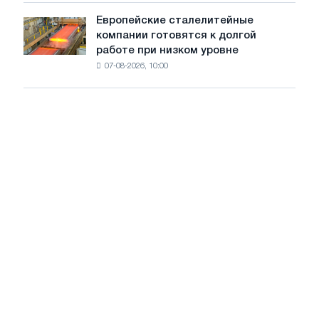
стран
на
Европейские сталелитейные
Европейские
рынке
компании готовятся к долгой
сталелитейные
стали
работе при низком уровне
компании
сохранятся,
07-08-2026, 10:00
готовятся
опираясь
к
на
долгой
диверсификацию
работе
при
низком
уровне
воды