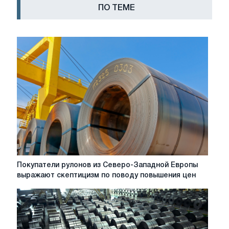
ПО ТЕМЕ
Покупатели
Покупатели рулонов из Северо-Западной Европы
рулонов
выражают скептицизм по поводу повышения цен
из
Северо-
Западной
Европы
выражают