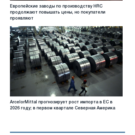
Европейские
Европейские заводы по производству HRC
заводы
продолжают повышать цены, но покупатели
по
проявляют
производству
HRC
продолжают
повышать
цены,
но
покупатели
проявляют
осторожность
на
фоне
CBAM
и
ArcelorMittal
ArcelorMittal прогнозирует рост импорта в ЕС в
беспорядков
прогнозирует
2026 году; в первом квартале Северная Америка
на
рост
рынке
импорта
импорта
в
ЕС