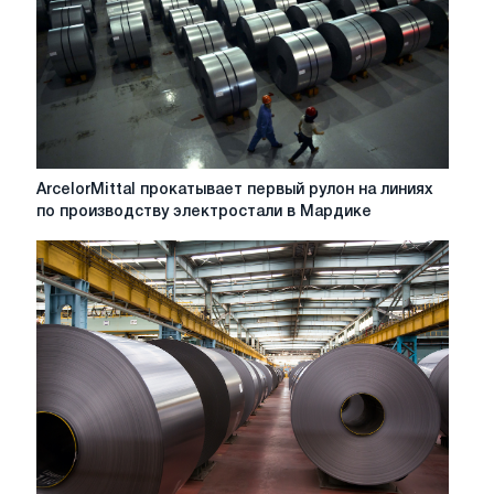
скептицизм
по
поводу
повышения
цен
ArcelorMittal
ArcelorMittal прокатывает первый рулон на линиях
прокатывает
по производству электростали в Мардике
первый
рулон
на
линиях
по
производству
электростали
в
Мардике