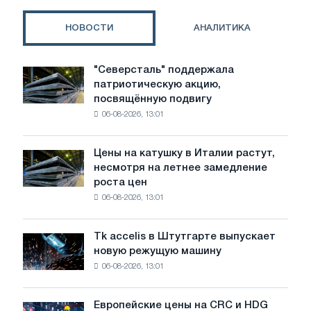
в
2026
НОВОСТИ
АНАЛИТИКА
году;
в
первом
"Северсталь" поддержала
"Северсталь"
квартале
патриотическую акцию,
поддержала
Северная
посвящённую подвигу
патриотическую
Америка
06-08-2026, 13:01
акцию,
увеличит
посвящённую
поставки
подвигу
по
Цены на катушку в Италии растут,
Цены
советской
более
несмотря на летнее замедление
на
авиации
высоким
роста цен
катушку
в
ценам
06-08-2026, 13:01
в
годы
Италии
Великой
растут,
Отечественной
Tk accelis в Штутгарте выпускает
Tk
несмотря
войны
новую режущую машину
accelis
на
06-08-2026, 13:01
в
летнее
Штутгарте
замедление
выпускает
роста
Европейские цены на CRC и HDG
Европейские