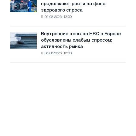
новую
цен
продолжают расти на фоне
цены
режущую
здорового спроса
на
машину
06-08-2026, 13:00
CRC
и
HDG
Внутренние цены на HRC в Европе
Внутренние
продолжают
обусловлены слабым спросом;
цены
расти
активность рынка
на
на
06-08-2026, 13:00
HRC
фоне
в
здорового
Европе
спроса
обусловлены
слабым
спросом;
активность
рынка
замедляется
на
фоне
летнего
затишья