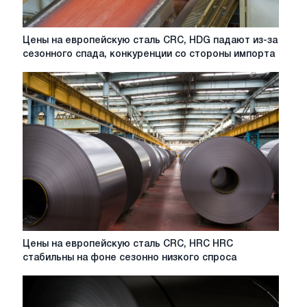
Цены
Цены на европейскую сталь CRC, HDG падают из-за
на
сезонного спада, конкуренции со стороны импорта
европейскую
сталь
CRC,
HDG
падают
из-
за
сезонного
спада,
конкуренции
со
стороны
импорта
Цены
Цены на европейскую сталь CRC, HRC HRC
на
стабильны на фоне сезонно низкого спроса
европейскую
сталь
CRC,