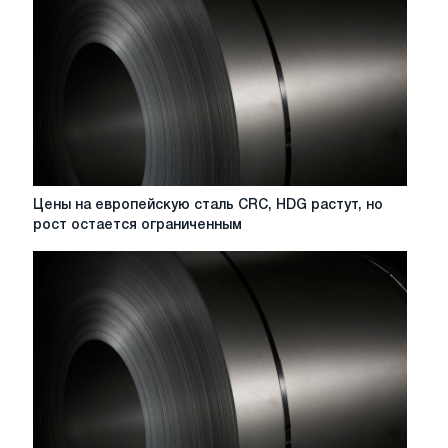
HRC
HRC
стабильны
на
фоне
сезонно
низкого
спроса
Цены
Цены на европейскую сталь CRC, HDG растут, но
на
рост остается ограниченным
европейскую
сталь
CRC,
HDG
растут,
но
рост
остается
ограниченным