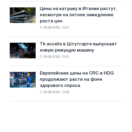
в
Цены на катушку в Италии растут,
Цены
июле
несмотря на летнее замедление
на
с
роста цен
катушку
максимума
06-08-2026, 13:01
в
2026
Италии
года
растут,
Tk accelis в Штутгарте выпускает
Tk
несмотря
новую режущую машину
accelis
на
06-08-2026, 13:01
в
летнее
Штутгарте
замедление
выпускает
роста
Европейские цены на CRC и HDG
Европейские
новую
цен
продолжают расти на фоне
цены
режущую
здорового спроса
на
машину
06-08-2026, 13:00
CRC
и
HDG
продолжают
расти
на
фоне