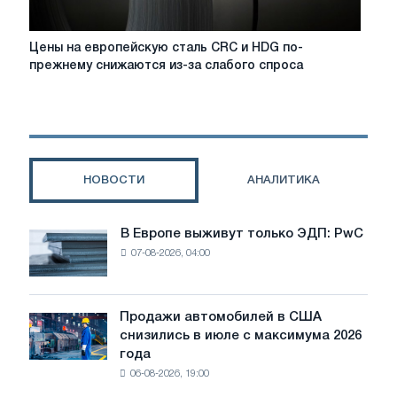
Цены
Цены на европейскую сталь CRC и HDG по-
на
прежнему снижаются из-за слабого спроса
европейскую
сталь
CRC
и
HDG
по-
НОВОСТИ
АНАЛИТИКА
прежнему
снижаются
из-
В Европе выживут только ЭДП: PwC
В
за
07-08-2026, 04:00
Европе
слабого
выживут
спроса
только
ЭДП:
Продажи автомобилей в США
Продажи
PwC
снизились в июле с максимума 2026
автомобилей
года
в
06-08-2026, 19:00
США
снизились