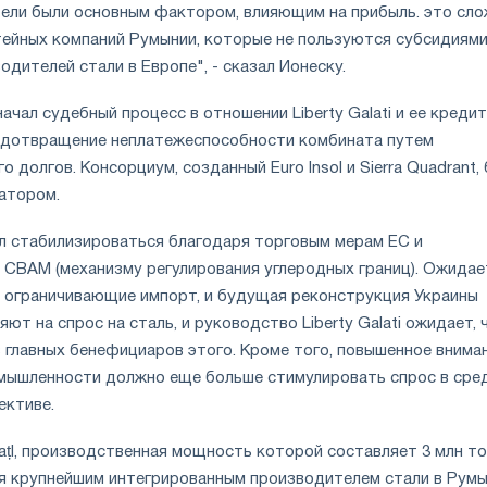
тели были основным фактором, влияющим на прибыль. это сл
тейных компаний Румынии, которые не пользуются субсидиями
дителей стали в Европе", - сказал Ионеску.
начал судебный процесс в отношении Liberty Galati и ее креди
едотвращение неплатежеспособности комбината путем
 долгов. Консорциум, созданный Euro Insol и Sierra Quadrant,
атором.
ал стабилизироваться благодаря торговым мерам ЕС и
 CBAM (механизму регулирования углеродных границ). Ожидае
, ограничивающие импорт, и будущая реконструкция Украины
ют на спрос на сталь, и руководство Liberty Galati ожидает, 
 главных бенефициаров этого. Кроме того, повышенное внима
мышленности должно еще больше стимулировать спрос в сред
ективе.
lațI, производственная мощность которой составляет 3 млн т
тся крупнейшим интегрированным производителем стали в Румы