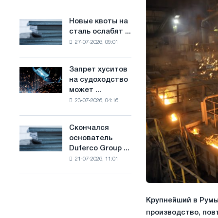
Брюсселе
основе
совмещает
водорода
Новые квоты на
Новые
отраслевые
во
сталь ослабят ...
квоты
ограничения
Франции
27-07-2026, 09:01
на
с
сталь
амбициями
ослабят
по
Запрет хуситов
Запрет
конкуренцию
борьбе
на судоходство
хуситов
в
с
может ...
на
Соединенном
изменением
23-07-2026, 04:16
судоходство
Королевстве
климата
может
нарушить
Скончался
Скончался
импорт
основатель
основатель
Саудовской
Duferco Group ...
Duferco
стали
21-07-2026, 11:01
Group
Бруно
Больфо
Крупнейший в Румы
производство, пов