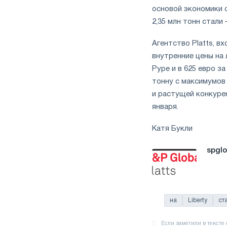
основой экономики 
2,35 млн тонн стали 
Агентство Platts, в
внутренние цены на 
Руре и в 625 евро за
тонну с максимумов
и растущей конкурен
января.
Катя Букли
spgl
на
Liberty
ст